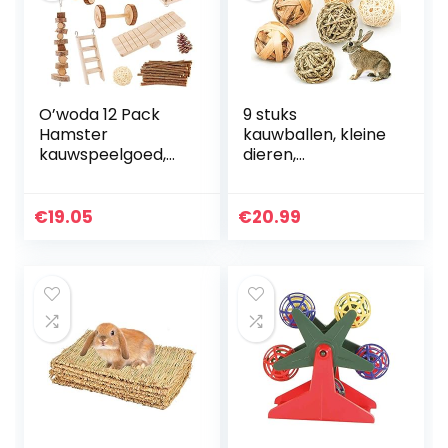
O’woda 12 Pack
9 stuks
Hamster
kauwballen, kleine
kauwspeelgoed,
dieren,
Zacht natuurlijk
kauwspeelgoed,
hout kleine huisdier
grasspeelgoed
speelspeelgoed
voor konijnen,
€
19.05
€
20.99
Set, Swing wip
cavia’s, chinchilla’s,
halters…
hazen, natuurlijke…