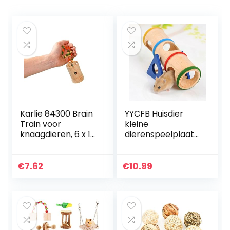
Karlie 84300 Brain
YYCFB Huisdier
Train voor
kleine
knaagdieren, 6 x 11
dierenspeelplaats
cm Karlie
houten wip
Wonderland
speelgoed voor
kleine dieren
€
7.62
€
10.99
dwerghamsters en
muis