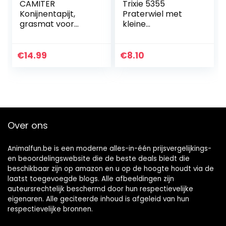
CAMITER
Trixie 5355
Konijnentapijt,
Praterwiel met
grasmat voor
kleine
konijnen,
rammelballen, 10
handgeweven
cm
natuurlijk
€
14.99
€
8.10
grastapijt voor
kleine huisdieren,
kauwspeelgoed,
bed voor
hamsters, varken,
konijn en papegaai
Over ons
– 4 stuks
Animalfun.be is een moderne alles-in-één prijsvergelijkings-
en beoordelingswebsite die de beste deals biedt die
beschikbaar zijn op amazon en u op de hoogte houdt via de
laatst toegevoegde blogs. Alle afbeeldingen zijn
auteursrechtelijk beschermd door hun respectievelijke
eigenaren. Alle geciteerde inhoud is afgeleid van hun
respectievelijke bronnen.