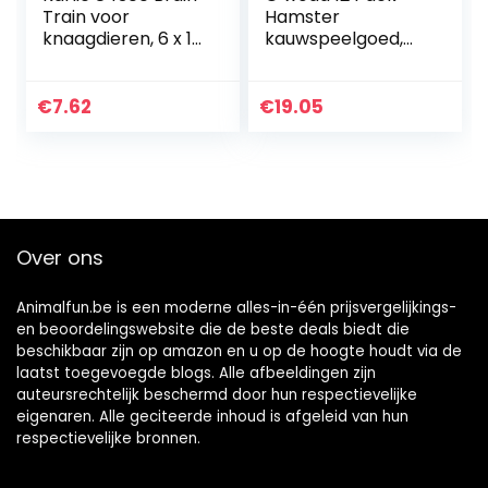
Train voor
Hamster
knaagdieren, 6 x 11
kauwspeelgoed,
cm Karlie
Zacht natuurlijk
Wonderland
hout kleine huisdier
speelspeelgoed
€
7.62
€
19.05
Set, Swing wip
halters…
Over ons
Animalfun.be is een moderne alles-in-één prijsvergelijkings-
en beoordelingswebsite die de beste deals biedt die
beschikbaar zijn op amazon en u op de hoogte houdt via de
laatst toegevoegde blogs. Alle afbeeldingen zijn
auteursrechtelijk beschermd door hun respectievelijke
eigenaren. Alle geciteerde inhoud is afgeleid van hun
respectievelijke bronnen.