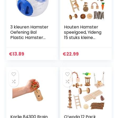
3 kleuren Hamster
Houten Hamster
Oefening Bal
speelgoed, Yideng
Plastic Hamster
15 stuks kleine
Speelgoed Roll-
dieren activiteit
Around Mini Bal
speelgoed mooie
Oefening Wielen
huisdier hamster
€
13.89
€
22.99
voor Kleine Dier
kauwspeelgoed
Hamster
voor…
Gerbil(Blauw)
Karlie 84300 Brain
O’woda 12 Pack