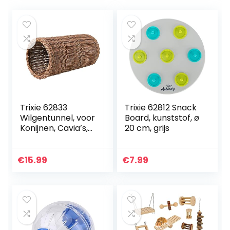
Trixie 62833
Trixie 62812 Snack
Wilgentunnel, voor
Board, kunststof, ø
Konijnen, Cavia’s,
20 cm, grijs
Hamsters, ø20 x 38
cm, Ceder
€
15.99
€
7.99