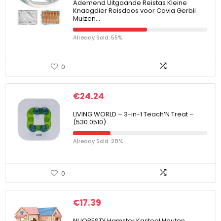
Ademend Uitgaande Reistas Kleine
Knaagdier Reisdoos voor Cavia Gerbil
Muizen…
Already Sold: 55%
0
€
24.24
LIVING WORLD – 3-in-1 Teach’N Treat –
(530.0510)
Already Sold: 28%
0
€
17.39
NUOBESTY Hamster Kasteel Houten