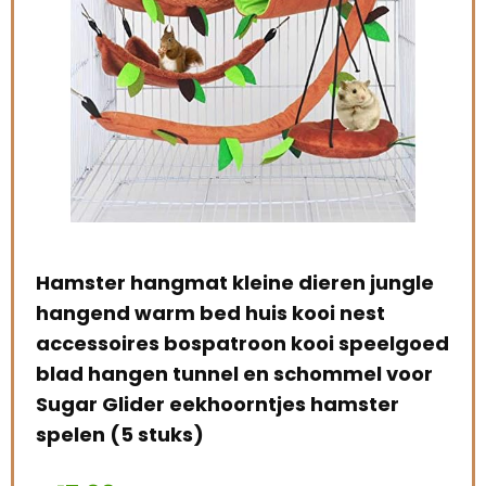
angmat kleine dieren jungle
emours Kleine d
arm bed huis kooi nest
huis opknoping 
es bospatroon kooi speelgoed
muizen ratten fre
en tunnel en schommel voor
bruin
der eekhoorntjes hamster
€
10.99
 stuks)