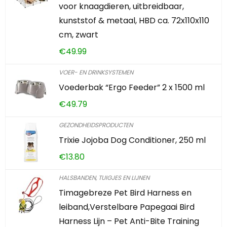
voor knaagdieren, uitbreidbaar,
kunststof & metaal, HBD ca. 72x110x110
cm, zwart
€
49.99
VOER- EN DRINKSYSTEMEN
Voederbak “Ergo Feeder” 2 x 1500 ml
€
49.79
GEZONDHEIDSPRODUCTEN
Trixie Jojoba Dog Conditioner, 250 ml
€
13.80
HALSBANDEN, TUIGJES EN LIJNEN
Timagebreze Pet Bird Harness en
leiband,Verstelbare Papegaai Bird
Harness Lijn – Pet Anti-Bite Training