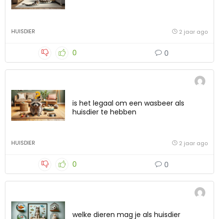
HUISDIER
2 jaar ago
0
0
is het legaal om een wasbeer als
huisdier te hebben
HUISDIER
2 jaar ago
0
0
welke dieren mag je als huisdier