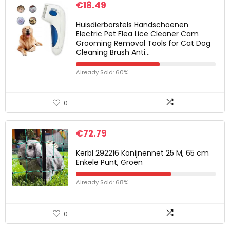
€
18.49
Huisdierborstels Handschoenen
Electric Pet Flea Lice Cleaner Cam
Grooming Removal Tools for Cat Dog
Cleaning Brush Anti…
Already Sold: 60%
0
€
72.79
Kerbl 292216 Konijnennet 25 M, 65 cm
Enkele Punt, Groen
Already Sold: 68%
0