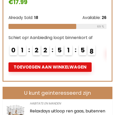
Already Sold:
21
:
18
Available:
26
Schiet op! Aanbiedin
69 %
0
2
2
2
Aanbieding loopt binnenkort af
2
2
5
1
5
6
TOEVOEGEN AA
7
GEN AAN WINKELWAGEN
U kunt geïnteresseerd zijn
HABITATS EN MANDEN
Relaxdays uitloop ren gaas, buitenren