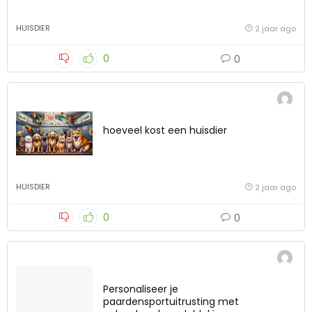
HUISDIER
2 jaar ago
0
0
hoeveel kost een huisdier
HUISDIER
2 jaar ago
0
0
Personaliseer je
paardensportuitrusting met