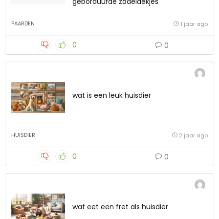
geborduurde zadeldekjes
PAARDEN
1 jaar ago
0
0
wat is een leuk huisdier
HUISDIER
2 jaar ago
0
0
wat eet een fret als huisdier