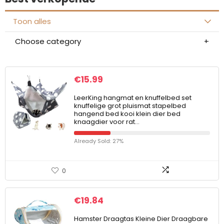
Toon alles
Choose category
€
15.99
LeerKing hangmat en knuffelbed set
knuffelige grot pluismat stapelbed
hangend bed kooi klein dier bed
knaagdier voor rat…
Already Sold: 27%
0
€
19.84
Hamster Draagtas Kleine Dier Draagbare