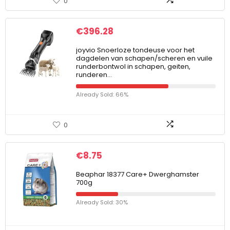
0
€
396.28
joyvio Snoerloze tondeuse voor het
dagdelen van schapen/scheren en vuile
runderbontwol in schapen, geiten,
runderen…
Already Sold: 66%
0
€
8.75
Beaphar 18377 Care+ Dwerghamster
700g
Already Sold: 30%