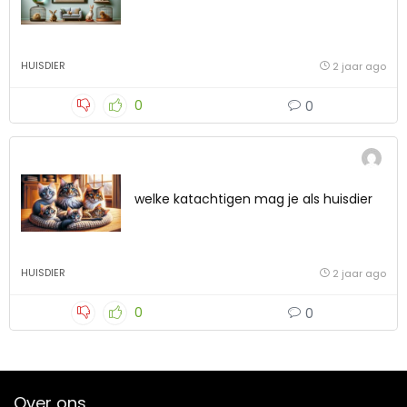
HUISDIER
2 jaar ago
0
0
welke katachtigen mag je als huisdier
HUISDIER
2 jaar ago
0
0
Over ons