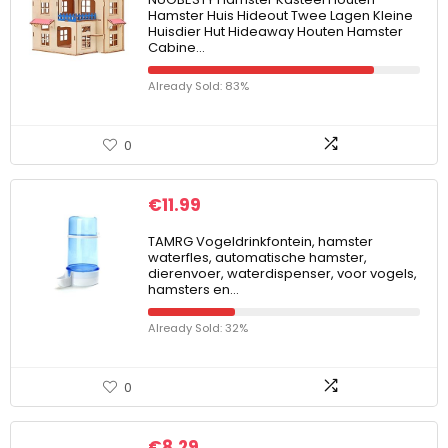
Hamster Huis Hideout Twee Lagen Kleine
Huisdier Hut Hideaway Houten Hamster
Cabine…
Already Sold: 83%
0
€
11.99
TAMRG Vogeldrinkfontein, hamster
waterfles, automatische hamster,
dierenvoer, waterdispenser, voor vogels,
hamsters en…
Already Sold: 32%
0
€
8.29