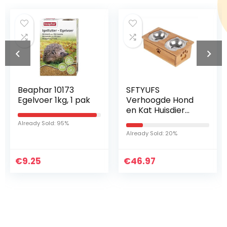
0173
SFTYUFS
Kerbl 83170
kg, 1 pak
Verhoogde Hond
mineraalstee
en Kat Huisdier
210 g
Feeder
 95%
Bowl,Bamboe
Already Sold: 20%
Already Sold: 84%
Verhoogde Stand
Pet Feeder
€
Verhoogde
46.97
€
6.11
Bamboe Hond
Voeding…