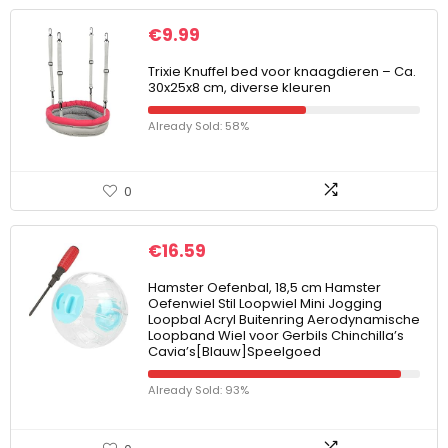
€
9.99
Trixie Knuffel bed voor knaagdieren – Ca.
30x25x8 cm, diverse kleuren
Already Sold: 58%
0
€
16.59
Hamster Oefenbal, 18,5 cm Hamster
Oefenwiel Stil Loopwiel Mini Jogging
Loopbal Acryl Buitenring Aerodynamische
Loopband Wiel voor Gerbils Chinchilla’s
Cavia’s[Blauw]Speelgoed
Already Sold: 93%