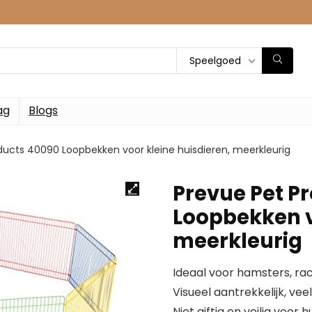
Speelgoed
ag
Blogs
ducts 40090 Loopbekken voor kleine huisdieren, meerkleurig
Prevue Pet P
Loopbekken v
meerkleurig
Ideaal voor hamsters, ra
Visueel aantrekkelijk, vee
Niet giftig en veilig voor h