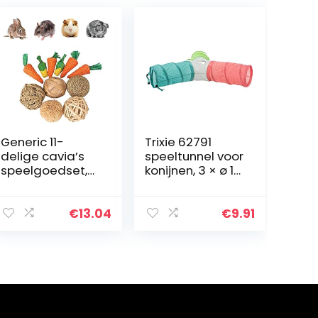
Generic 11-
Trixie 62791
delige cavia’s
speeltunnel voor
speelgoedset,
konijnen, 3 × ø 18
kleine
× 47 cm
dierenspeelgoe
d,
€
13.04
€
9.91
huisdierspeelgo
ed, speelgoed
voor kleine
dieren…