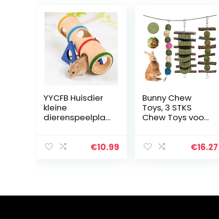
YYCFB Huisdier
Bunny Chew
kleine
Toys, 3 STKS
dierenspeelplaa
Chew Toys voor
ts houten wip
kauwen of
speelgoed voor
spelen met
kleine dieren
Apple Wood
€
10.99
€
16.27
dwerghamsters
Sticks Natuurlijke
en muis
Gras Cake en
Gras Ball,
Tanden…