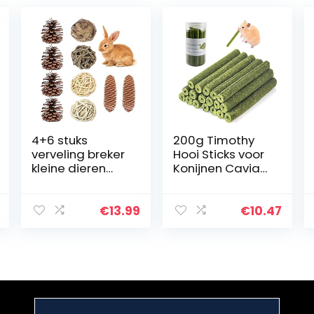
4+6 stuks
200g Timothy
verveling breker
Hooi Sticks voor
kleine dieren
Konijnen Cavia
activiteit spelen
Hamsters
kauwspeelgoed
Chinchilla Bunny
klein huisdier
Chew
€
13.99
€
10.47
speelgoed
Speelgoed voor
rotan ballen
Tanden
hamster…
behandelt
Accessoires