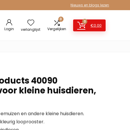
Nieuws en blogs lezen
0
0
€
0.00
Login
Vergelijken
verlanglijst
roducts 40090
oor kleine huisdieren,
cemuizen en andere kleine huisdieren.
lkleurig looprooster.
uisdieren.