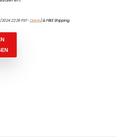
/2024 22:26 PST-
Details
)
&
FREE Shipping
.
EN
GEN