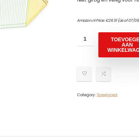
Amazon.nl Price:
€
26.51
(as of 07/08
TOEVOEG
AAN
WINKELWA
Category:
Speelgoed