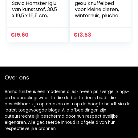
Savic Hamster iglu
gexu Knuffelbed
van kunststof, 30,5
voor kleine dieren,
x 19,5 x 16,5 cm,
winterhuis, pluche
model gesorteerd
katoen, warm
nestbed,
multifunctioneel
€
19.60
€
13.53
met uitneembare
mat voor
hamsters, cavia’s,
chinchilla,
eekhoorns, egel.
Over ons
Animalfun.be is een moderne alles-in-één prijsvergelijkings-
en beoordelingswebsite die de beste deals biedt die
beschikbaar zijn op amazon en u op de hoogte houdt via de
laatst toegevoegde blogs. Alle afbeeldingen zijn
auteursrechtelijk beschermd door hun respectievelijke
eigenaren. Alle geciteerde inhoud is afgeleid van hun
respectievelijke bronnen.