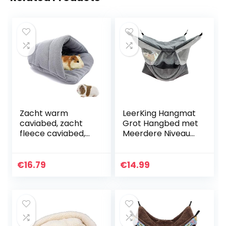
Zacht warm
LeerKing Hangmat
caviabed, zacht
Grot Hangbed met
fleece caviabed,
Meerdere Niveaus
dik fleece klein
Kooi Bed voor
huisdiernest
Kleine Dieren
gezellige
Intellectueel
€
16.79
€
14.99
schuilplaats
Speelgoed Tunnel
kussen, hamster
met Haken…
bed…