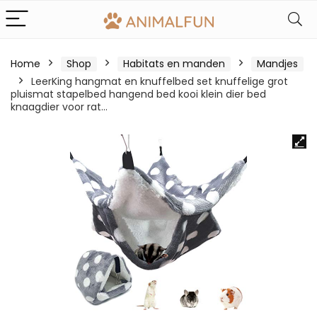
Home
Shop
Habitats en manden
Mandjes
LeerKing hangmat en knuffelbed set knuffelige grot
pluismat stapelbed hangend bed kooi klein dier bed
knaagdier voor rat…