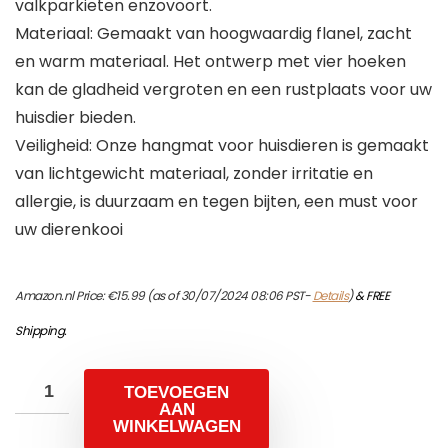
valkparkieten enzovoort.
Materiaal: Gemaakt van hoogwaardig flanel, zacht
en warm materiaal. Het ontwerp met vier hoeken
kan de gladheid vergroten en een rustplaats voor uw
huisdier bieden.
Veiligheid: Onze hangmat voor huisdieren is gemaakt
van lichtgewicht materiaal, zonder irritatie en
allergie, is duurzaam en tegen bijten, een must voor
uw dierenkooi
Amazon.nl Price:
€
15.99
(as of 30/07/2024 08:06 PST-
Details
)
&
FREE
Shipping
.
TOEVOEGEN
AAN
WINKELWAGEN