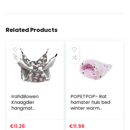
Related Products
IrahdBowen
POPETPOP- Rat
Knaagdier
hamster huis bed
hangmat
winter warm
dubbellaags
fleece kleine
katten knuffelig
huisdier
bed voor ratten
eekhoorntje egel
€
11.26
€
11.99