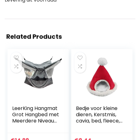
Related Products
LeerKing Hangmat
Bedje voor kleine
Grot Hangbed met
dieren, Kerstmis,
Meerdere Niveaus
cavia, bed, fleece,
Kooi Bed voor
kleine dieren, bed,
Kleine Dieren
hamster, mini-huis
Intellectueel
voor Nederlandse