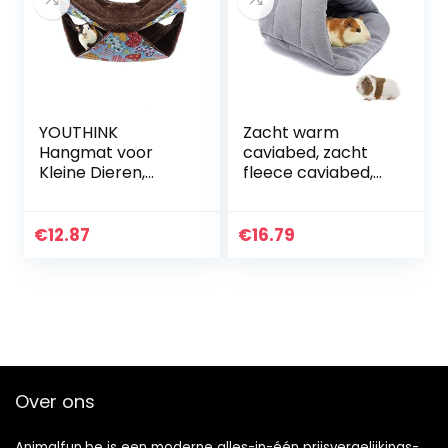
YOUTHINK
Zacht warm
Hangmat voor
caviabed, zacht
Kleine Dieren,
fleece caviabed,
Zachte en Warme
dik fleece klein
Huisdieren Kooi
huisdiernest
Hangmat 2/3
gezellige
€
12.87
€
16.79
Lagen Hangende
schuilplaats
Bed voor Schattige
kussen, hamster
Hamsters, Fretten,
bed…
Papegaaien,
Cavia’s, Kooi
Accessoires
Over ons
Animalfun.be is een moderne alles-in-één prijsvergelijkings-