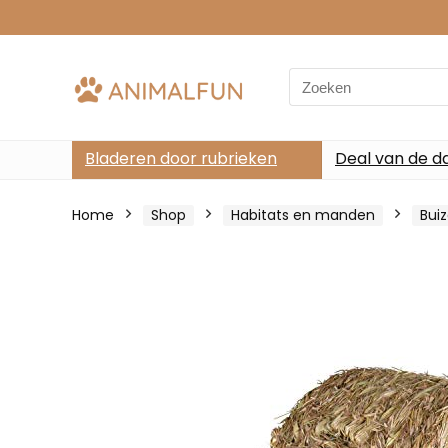
Search
for:
Bladeren door rubrieken
Deal van de d
Home
Shop
Habitats en manden
Bui