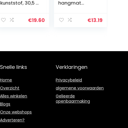
kunststof, 30,5 x
hangmat
19,5 x 16,5 cm,
hamsterkooien
model
hangend bed
gesorteerd
kleine dierenbed
€
19.60
€
13.19
buizen
intellectueel
speelgoed met
haken voor…
Snelle links
Verklaringen
Home
Privacybeleid
Overzicht
algemene voorwaarden
Alles winkelen
Gelieerde
openbaarmaking
Blogs
Onze webshops
Adverteren?