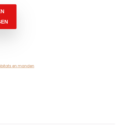
EN
GEN
bitats en manden