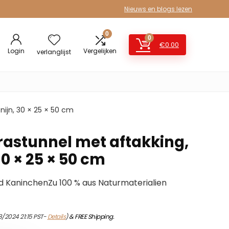
Nieuws en blogs lezen
0
0
€
0.00
Login
Vergelijken
verlanglijst
nijn, 30 × 25 × 50 cm
Grastunnel met aftakking,
30 × 25 × 50 cm
 KaninchenZu 100 % aus Naturmaterialien
8/2024 21:15 PST-
Details
)
&
FREE Shipping
.