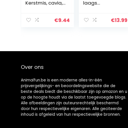
Kerstmis, cavia,
laags
bed, fleece,
Opknoping Bed
kleine dieren,
Kooi Pluizig
bed, hamster,
Spelen Tunnel
€
9.44
€
13.99
mini-huis voor
Grot Met Haken
Nederlandse
Voor Rat Fretten
varken…
Chinchilla’s
Hamsters…
Over ons
Animalfun.be is een moderne alles-in-één
prijsvergelijkings- en beoordelingswebsite die de
beste deals biedt die beschikbaar zijn op amazon en u
op de hoogte houdt via de laatst toegevoegde blogs.
Alle afbeeldingen zijn auteursrechtelijk beschermd
door hun respectievelijke eigenaren. Alle geciteerde
inhoud is afgeleid van hun respectievelijke bronnen.