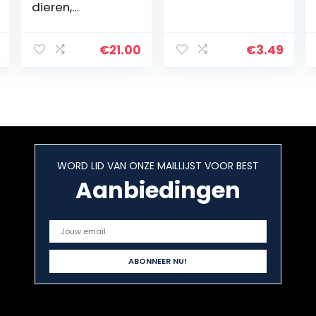
dieren,
hangmat, 3-
laags suiker-
hangmat,
€
21.00
€
3.49
hamsterkooi-
accessoires,
gezellig klein
dierenbed…
WORD LID VAN ONZE MAILLIJST VOOR BEST
Aanbiedingen