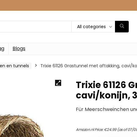
All categories
ag
Blogs
zen en tunnels
Trixie 61126 Grastunnel met aftakking, cavi/ko
Trixie 61126 
cavi/konijn, 
Für Meerschweinchen und
Amazon.nl Price:
€
24.99
(as of 07/0