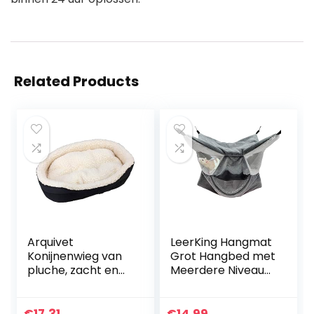
Related Products
Arquivet
LeerKing Hangmat
Konijnenwieg van
Grot Hangbed met
pluche, zacht en
Meerdere Niveaus
warm bed,
Kooi Bed voor
hangmat voor
Kleine Dieren
konijnen en kleine
Intellectueel