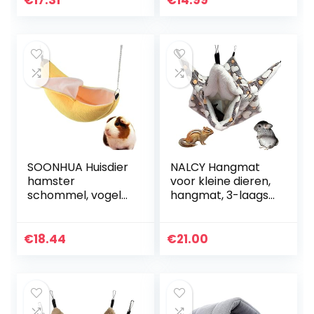
€
17.31
€
14.99
zoogdieren, zwart,
Speelgoed Tunnel
40 x 24 x 12 cm
met Haken…
SOONHUA Huisdier
NALCY Hangmat
hamster
voor kleine dieren,
schommel, vogel
hangmat, 3-laags
fret rat eekhoorn
suiker-hangmat,
hangmat
hamsterkooi-
opknoping kooi
accessoires,
€
18.44
€
21.00
nest bed huis
gezellig klein
speelgoed
dierenbed…