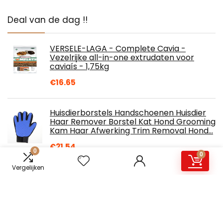
Deal van de dag !!
VERSELE-LAGA - Complete Cavia -
Vezelrijke all-in-one extrudaten voor
caviaís - 1,75kg
€
16.65
Huisdierborstels Handschoenen Huisdier
Haar Remover Borstel Kat Hond Grooming
Kam Haar Afwerking Trim Removal Hond…
€
21.54
0
0
Vergelijken
2 Pack Rat Vliegende Schotel Oefening
Wiel & Hout Bridge Rainbow Climb -
Duurzaam ABS Plastic Running & Jogging
Running…
€
11.19