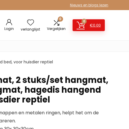
Nieuws en blogs lezen
0
0
€
0.00
Login
Vergelijken
verlanglijst
ed, voor huisdier reptiel
t, 2 stuks/set hangmat,
gmat, hagedis hangend
sdier reptiel
gnappen en metalen ringen, helpt het om de
areren.
an 30x 30x30cm.