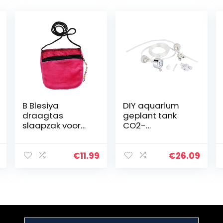
B Blesiya
DIY aquarium
draagtas
geplant tank
slaapzak voor
CO2-
Sugar Glider
systeemkit,
Hamster Muizen
CO2-generator
en andere kleine
Aquariumplants
€
11.99
€
26.09
huisdieren, roze
ysteemkit, CO2-
buisventieldopje
voor
aquariummospl
ant (wit)