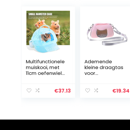
Multifunctionele
Ademende
muiskooi, met
kleine draagtas
11cm oefenwiel
voor
Hamster
huisdieren,draa
speelgoed,
gbare
hamsterkooi,
reishandtas
€
37.13
€
19.34
voor reizen voor
met verstelbare
picknick buiten
enkele
binnen…
schouderriem
voor hamster,
egel,
suikerzweefvlieg