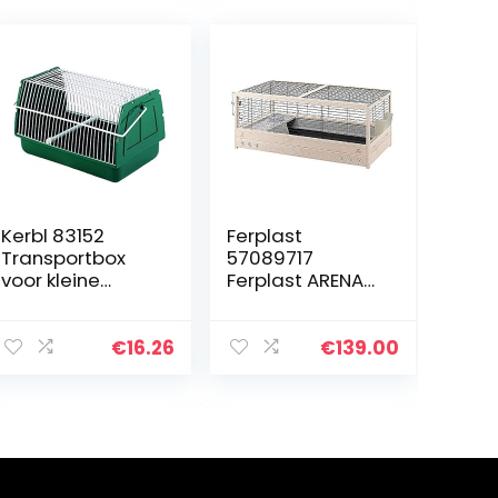
Kerbl 83152
Ferplast
Transportbox
57089717
voor kleine
Ferplast ARENA
dieren 21 x 15 x 14
120, FSC Houten
cm
kooi, geschikt
voor cavia’s en
€
16.26
€
139.00
konijnen,
Inclusief
accessoires, L…