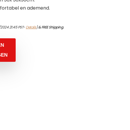
fortabel en ademend.
/2024 21:45 PST-
Details
)
&
FREE Shipping
.
EN
GEN