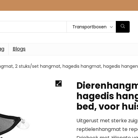
Transportboxen
ag
Blogs
gmat, 2 stuks/set hangmat, hagedis hangmat, hagedis hangend b
Dierenhangma
hagedis han
bed, voor hui
Uitgerust met sterke zui
reptielenhangmat te rep
Driehoek met zijlengte v