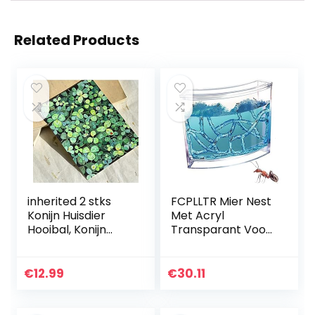
Related Products
inherited 2 stks
FCPLLTR Mier Nest
Konijn Huisdier
Met Acryl
Hooibal, Konijn
Transparant Voor
gras bal, Hooi
Kinderen, Mieren
Feeder voor
Boerderij, Mier
Chinchilla’s Cavia
Nesten Insect Nest
€
12.99
€
30.11
Hamster Rat Konijn
Voedingssysteem,
Kleine…
Huis…