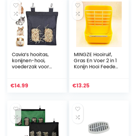
Cavia’s hooitas,
MINGZE Hooiruif,
konijnen-hooi,
Gras En Voer 2 in 1
voederzak voor
Konijn Hooi Feeder
konijnen, cavia’s,
Rat Voedsel Kom
chinchilla hamster
Klein Dier
Pet Essential Food
Chinchilla
€
14.99
€
13.25
Bag (2 openingen…
Eekhoorn Cavia
Hamster Eten
Dispenser Huisdier
Voerbak Houder
Plastic
Dierbenodigdhede
n (geel)