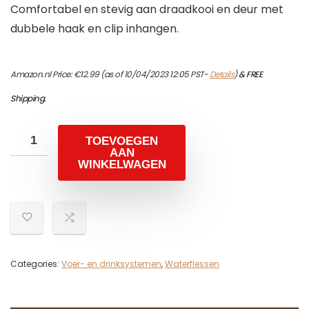
Comfortabel en stevig aan draadkooi en deur met
dubbele haak en clip inhangen.
Amazon.nl Price:
€
12.99
(as of 10/04/2023 12:05 PST-
Details
)
&
FREE
Shipping
.
TOEVOEGEN
AAN
WINKELWAGEN
Categories:
Voer- en drinksystemen
,
Waterflessen