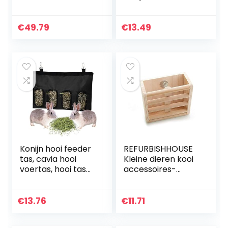
chinchilla hamster
hooi opslag konijn
voerzak cavia hooi
€
49.79
€
13.49
zak kleine dieren…
Konijn hooi feeder
REFURBISHHOUSE
tas, cavia hooi
Kleine dieren kooi
voertas, hooi tas
accessoires-
konijn feeder tas,
konijn hooi feeder
kleine dieren hooi
rek, natuurlijke
tas, opknoping
houten hooi
€
13.76
€
11.71
feeder zak voor
manger, hamster
konijn cavia
gerbil…