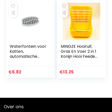
chinchilla feeder
opbergtas zwart
Waterfontein voor
MINGZE Hooiruif,
katten,
Gras En Voer 2 in 1
automatische
Konijn Hooi Feeder
fontein voor, 2L
Rat Voedsel Kom
automatische
Klein Dier
drinker Stille
Chinchilla
€
6.82
€
13.25
fontein voor
Eekhoorn Cavia
katten, huisdieren
Hamster Eten
met…
Dispenser Huisdier
Voerbak Houder
Plastic
Dierbenodigdhede
Over ons
n (geel)