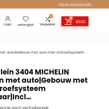
Nieuws en blogs lezen
0
0
€
0.00
Login
Vergelijken
verlanglijst
on met auto|Gebouw met auto met schroefsysteem
Klein 3404 MICHELIN
on met auto|Gebouw met
hroefsysteem
ar|Incl…
wird je nach Verfügbarkeit