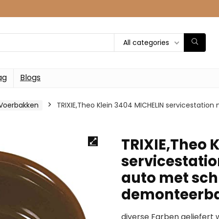
All categories
ag
Blogs
Voerbakken
TRIXIE,Theo Klein 3404 MICHELIN servicestati
TRIXIE,Theo 
servicestati
auto met sc
demonteerba
diverse Farben geliefert 