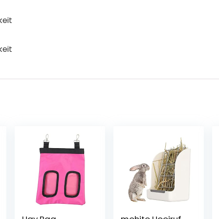
keit
keit
Hay Bag,
mohito Hooiruf