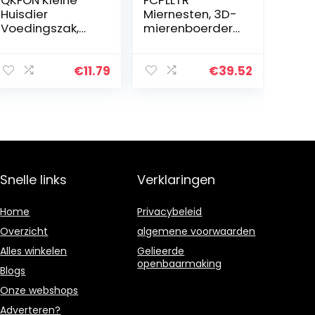
Huisdier
Miernesten, 3D-
Voedingszak,
mierenboerderij
Kleine Dierlijke
Met
Hay Feeder
Doorzichtige
Opbergtas
Gellabyvrije
€
11.79
€
39.52
Feeder Houder
Kijkgedeelte,
Voeding
Mierenboerderij
Dispenser
en Habitat
Container…
Voor…
Snelle links
Verklaringen
Home
Privacybeleid
Overzicht
algemene voorwaarden
Alles winkelen
Gelieerde
openbaarmaking
Blogs
Onze webshops
Adverteren?