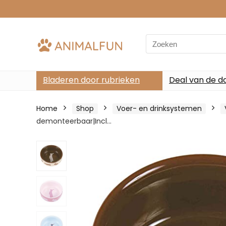
Search
for:
Bladeren door rubrieken
Deal van de d
Home
Shop
Voer- en drinksystemen
demonteerbaar|Incl…