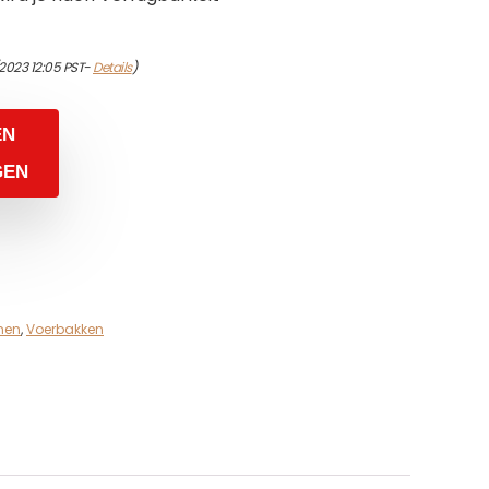
2023 12:05 PST-
Details
)
EN
GEN
men
,
Voerbakken