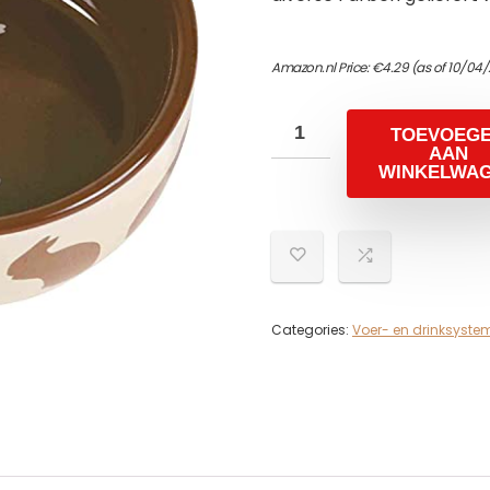
Amazon.nl Price:
€
4.29
(as of 10/04/
TOEVOEG
AAN
WINKELWA
Categories:
Voer- en drinksyste