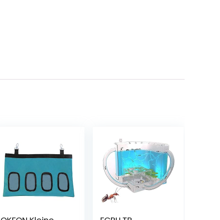
QKFON Kleine
FCPLLTR