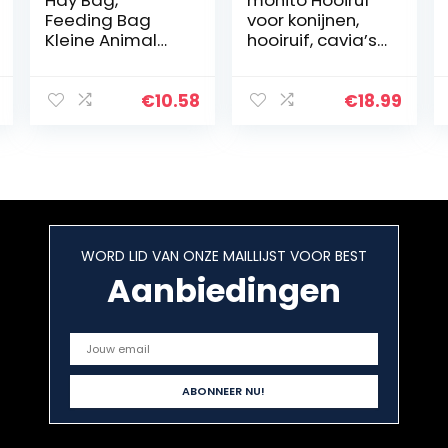
Feeding Bag
voor konijnen,
Kleine Animal
hooiruif, cavia’s,
Hay Feeder Bag,
haas, hooifeer,
Opknoping
hooiruf,
Pouch Feeder
hamstervoer,
€
10.58
€
18.99
Houder Voeding
draagbare
Dispenser
hooiruf,
Container voor
voederkribbe,
Konijn…
houdt schoon,
voor konijnen,
cavia’s,
chinchillahamst
WORD LID VAN ONZE MAILLIJST VOOR BEST
ers
Aanbiedingen