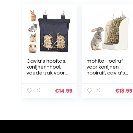
Cavia’s hooitas,
mohito Hooiruf
konijnen-hooi,
voor konijnen,
voederzak voor
hooiruif, cavia’s,
konijnen, cavia’s,
haas, hooifeer,
chinchilla
hooiruf,
hamster Pet
hamstervoer,
€
14.99
€
18.99
Essential Food
draagbare
Bag (2
hooiruf,
openingen…
voederkribbe,
houdt schoon,
voor konijnen,
cavia’s,
chinchillahamst