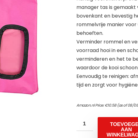
manager tas is gemaakt v
bovenkant en bevestig he
rommelvrije manier voor 
behoeften.
Verminder rommel en ver
voorraad hooi in een scho
verminderen en het te be
waardoor de kooi schoon en
Eenvoudig te reinigen: 
tijd en zorgt voor hygiëne 
Amazon.nl Price:
€
10.58
(as of 08/0
TOEVOEG
AAN
WINKELWA