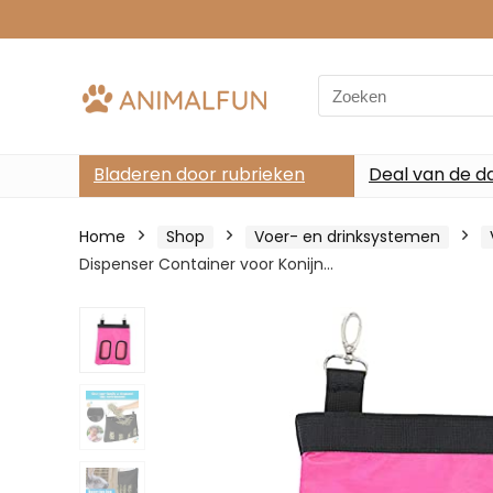
Search
for:
Bladeren door rubrieken
Deal van de d
Home
Shop
Voer- en drinksystemen
Dispenser Container voor Konijn…