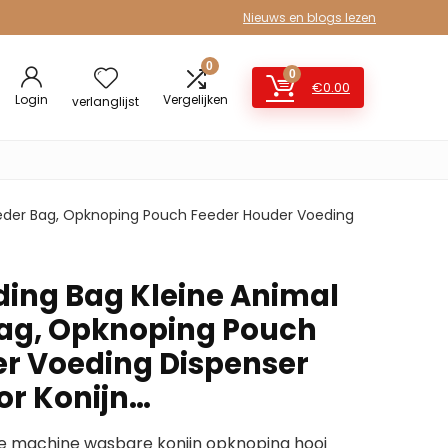
Nieuws en blogs lezen
0
0
€
0.00
Login
Vergelijken
verlanglijst
eeder Bag, Opknoping Pouch Feeder Houder Voeding
ding Bag Kleine Animal
Bag, Opknoping Pouch
r Voeding Dispenser
or Konijn…
e machine wasbare konijn opknoping hooi