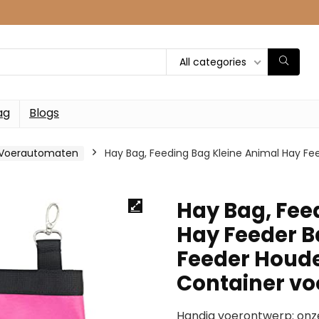
All categories
ag
Blogs
Voerautomaten
Hay Bag, Feeding Bag Kleine Animal Hay F
Hay Bag, Fee
Hay Feeder 
Feeder Houde
Container vo
Handig voerontwerp: onz