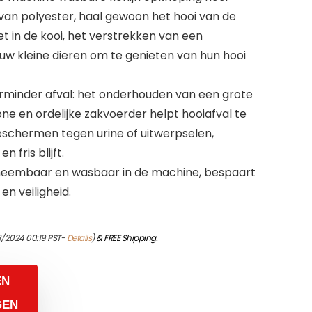
an polyester, haal gewoon het hooi van de
t in de kooi, het verstrekken van een
uw kleine dieren om te genieten van hun hooi
minder afval: het onderhouden van een grote
ne en ordelijke zakvoerder helpt hooiafval te
schermen tegen urine of uitwerpselen,
 fris blijft.
afneembaar en wasbaar in de machine, bespaart
en veiligheid.
8/2024 00:19 PST-
Details
)
&
FREE Shipping
.
EN
GEN