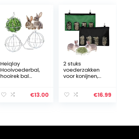
Heiqlay
2 stuks
Hooivoederbal,
voederzakken
hooirek bal
voor konijnen,
konijn bal feeder
hooi, cavia’s,
roestvrij staal
hooizakken in 4
hooivoeder
gaten,
€
13.00
€
16.99
voedsel manger
hangende
traktatie
voederzak voor
speelgoed
kleine dieren…
voor…