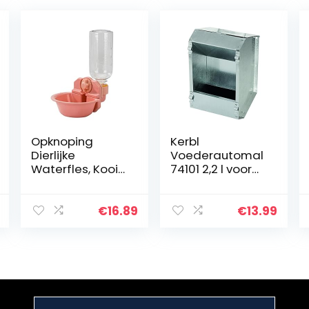
Opknoping
Kerbl
Dierlijke
Voederautomal
Waterfles, Kooi
74101 2,2 l voor
Opknoping
konijnen, 2200
Water Drinkbak
ml, zilver
Kat Kom,
€
16.89
€
13.99
Automatische
Water Feeder
Voor Kleine
Huisdier…