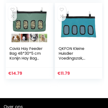
Volwassenen…
Cavia Hay Feeder
QKFON Kleine
Bag 48*30*5 cm
Huisdier
Konijn Hay Bag
Voedingszak,
Opknoping Feeder
Kleine Dierlijke Hay
Sack Oxford voor
Feeder Opbergtas
Cavia Konijn,
Feeder Houder
€
14.79
€
11.79
Chinchilla,
Voeding Dispenser
Hamsters…
Container…
Over ons