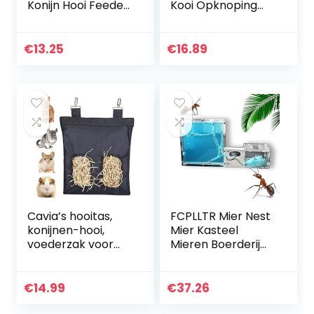
Konijn Hooi Feeder
Kooi Opknoping
Rat Voedsel Kom
Water Drinkbak
Klein Dier
Kat Kom,
Chinchilla
Automatische
€
13.25
€
16.89
Eekhoorn Cavia
Water Feeder
Hamster Eten
Voor Kleine
Dispenser Huisdier
Huisdier…
Voerbak Houder
Plastic
Dierbenodigdhede
n (geel)
Cavia’s hooitas,
FCPLLTR Mier Nest
konijnen-hooi,
Mier Kasteel
voederzak voor
Mieren Boerderij
konijnen, cavia’s,
Habitat Met
chinchilla hamster
Kokosnoot Tree
Pet Essential Food
Mier Workshop
€
14.99
€
37.26
Bag (2 openingen…
Voor Kinderen En