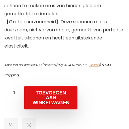
schoon te maken en is van binnen glad om
gemakkelijk te demolen.
【Grote duurzaamheid】Deze siliconen mal is
duurzaam, niet vervormbaar, gemaakt van perfecte
kwaliteit siliconen en heeft een uitstekende
elasticiteit.
Amazon.nl Price:
€
13.89
(as of 26/07/2024 03:52 PST-
Details
)
&
FREE
Shipping
.
TOEVOEGEN
AAN
WINKELWAGEN