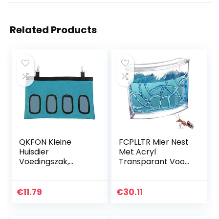
Related Products
QKFON Kleine
FCPLLTR Mier Nest
Huisdier
Met Acryl
Voedingszak,
Transparant Voor
Kleine Dierlijke Hay
Kinderen, Mieren
Feeder Opbergtas
Boerderij, Mier
Feeder Houder
Nesten Insect Nest
€
11.79
€
30.11
Voeding Dispenser
Voedingssysteem,
Container…
Huis…