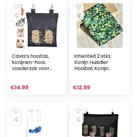
Cavia’s hooitas,
inherited 2 stks
konijnen-hooi,
Konijn Huisdier
voederzak voor
Hooibal, Konijn
konijnen, cavia’s,
gras bal, Hooi
chinchilla hamster
Feeder voor
Pet Essential Food
Chinchilla’s Cavia
€
14.99
€
12.99
Bag (2 openingen…
Hamster Rat Konijn
Kleine…