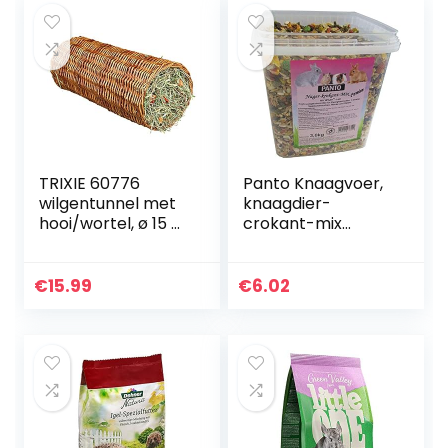
TRIXIE 60776
Panto Knaagvoer,
wilgentunnel met
knaagdier-
hooi/wortel, ø 15 ×
crokant-mix
33 cm, 110 g
Premium 3 kg, 1
stuk (1 x 3 kg)
€
15.99
€
6.02