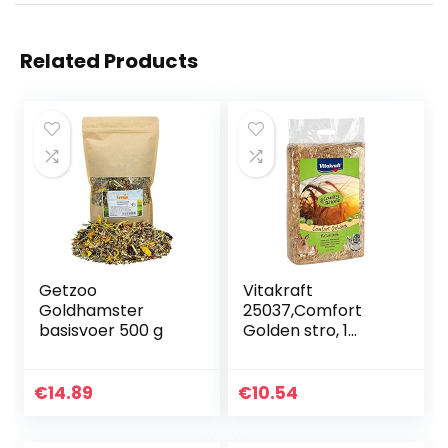
Related Products
Getzoo
Vitakraft
Goldhamster
25037,Comfort
basisvoer 500 g
Golden stro, 1
kg,NVT
€
14.89
€
10.54