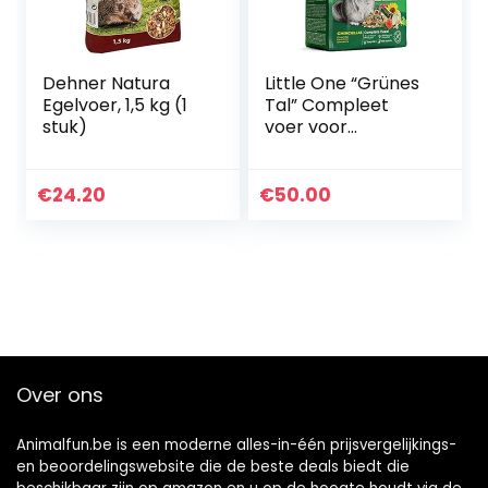
Dehner Natura
Little One “Grünes
Egelvoer, 1,5 kg (1
Tal” Compleet
stuk)
voer voor
chinchilla’s in zak,
4-pack (4 x 750 g)
€
24.20
€
50.00
Over ons
Animalfun.be is een moderne alles-in-één prijsvergelijkings-
en beoordelingswebsite die de beste deals biedt die