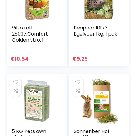
Vitakraft
Beaphar 10173
25037,Comfort
Egelvoer 1kg, 1 pak
Golden stro, 1
kg,NVT
€
10.54
€
9.25
5 KG Pets own
Sonnenber Hof