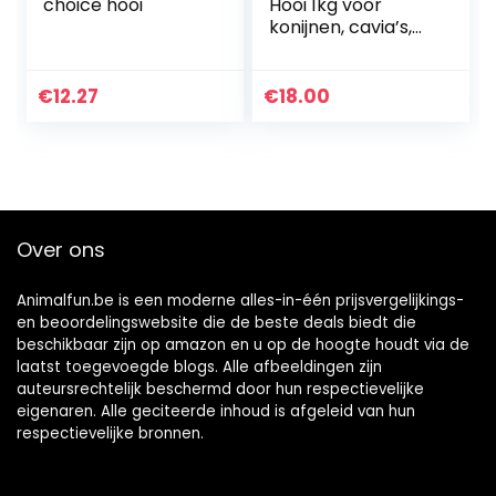
choice hooi
Hooi 1kg voor
konijnen, cavia’s,
hamsters en
knaagdieren I
konijnenvoer I
€
12.27
€
18.00
Voer voor
hamsters
Over ons
Animalfun.be is een moderne alles-in-één prijsvergelijkings-
en beoordelingswebsite die de beste deals biedt die
beschikbaar zijn op amazon en u op de hoogte houdt via de
laatst toegevoegde blogs. Alle afbeeldingen zijn
auteursrechtelijk beschermd door hun respectievelijke
eigenaren. Alle geciteerde inhoud is afgeleid van hun
respectievelijke bronnen.