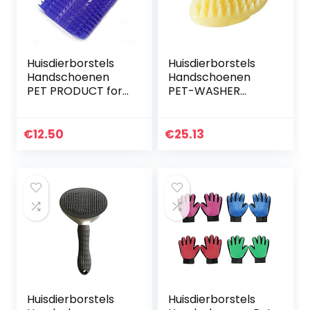
Huisdierborstels
Huisdierborstels
Handschoenen
Handschoenen
PET PRODUCT for
PET-WASHER
KAT ZELF GOOMER
HOND CAT
Muurborstel Hoek
Massage Borstel
Kattenmassage
Kam Cleaner
€
12.50
€
25.13
Zelf Groomer
Puppy
Kamborstel met…
Washulpmiddelen
Zachte Zachte…
Huisdierborstels
Huisdierborstels