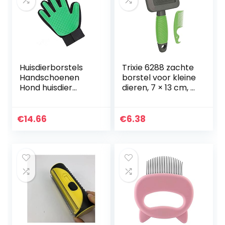
Huisdierborstels
Trixie 6288 zachte
Handschoenen
borstel voor kleine
Hond huisdier
dieren, 7 × 13 cm, (1
verzorging
stuk)
handschoen
siliconen katten
€
14.66
€
6.38
borstel kam
deshdeding haar…