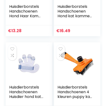
Huisdierborstels
Huisdierborstels
Handschoenen
Handschoenen
Hond Haar Kam
Hond kat kammen
Lint Roller Hond
haar remover
Kat Puppy
borstel huisdier
Reinigingsborstel
verzorging
€
13.28
€
16.49
Katten Haar Sofa
gereedschap hond
Tapijtreiniger…
massage…
Huisdierborstels
Huisdierborstels
Handschoenen
Handschoenen 4
Huisdier hond kat
kleuren puppy kat
borstel kam
vervaagde kam