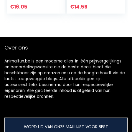
rubberen
haarborstel
handschoen haar
plastic huisdier
€
16.05
€
14.59
bont grooming
hond verzorging…
masserende
keuken…
Over ons
Animalfun.be is een moderne alles-in-één prijsvergelijkings-
en beoordelingswebsite die de beste deals biedt die
beschikbaar zijn op amazon en u op de hoogte houdt via de
laatst toegevoegde blogs. Alle afbeeldingen zijn
auteursrechtelijk beschermd door hun respectievelijke
eigenaren. Alle geciteerde inhoud is afgeleid van hun
respectievelijke bronnen.
WORD LID VAN ONZE MAILLIJST VOOR BEST