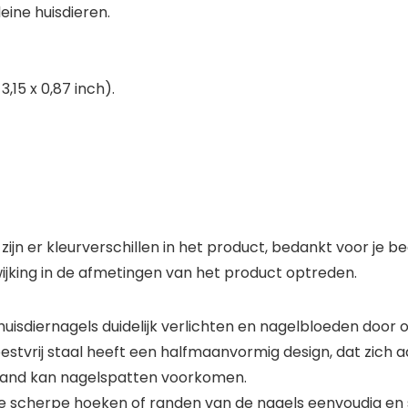
eine huisdieren.
3,15 x 0,87 inch).
jn er kleurverschillen in het product, bedankt voor je be
king in de afmetingen van het product optreden.
an huisdiernagels duidelijk verlichten en nagelbloeden do
stvrij staal heeft een halfmaanvormig design, dat zich 
dswand kan nagelspatten voorkomen.
de scherpe hoeken of randen van de nagels eenvoudig en 