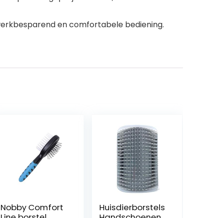
werkbesparend en comfortabele bediening.
Nobby Comfort
Huisdierborstels
Line borstel
Handschoenen