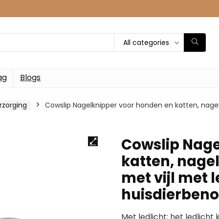
All categories
ag
Blogs
rzorging
Cowslip Nagelknipper voor honden en katten, nagelk
Cowslip Nage
katten, nage
met vijl met l
huisdierben
Met ledlicht: het ledlicht