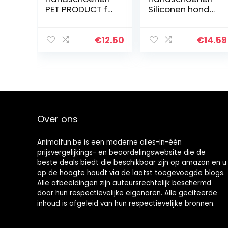
PET PRODUCT for
Siliconen hond
KAT ZELF
huisdier
GOOMER
verzorging
Muurborstel
handschoen for
€
12.50
€
14.59
Hoek
katten borstel
Kattenmassage
kam
Zelf Groomer
deshedding
Kamborstel
haar…
met…
Over ons
Animalfun.be is een moderne alles-in-één
prijsvergelijkings- en beoordelingswebsite die de
beste deals biedt die beschikbaar zijn op amazon en u
op de hoogte houdt via de laatst toegevoegde blogs.
Alle afbeeldingen zijn auteursrechtelijk beschermd
door hun respectievelijke eigenaren. Alle geciteerde
inhoud is afgeleid van hun respectievelijke bronnen.