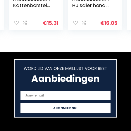
Kattenborstel
Huisdier hond
Massage Device
kat borstel kam
Haarverwijdera
rubberen
ar Kammen Kat
handschoen
€
15.31
€
16.05
Zelf Groomer for
haar bont
Cat Grooming…
grooming
masserende
keuken…
WORD LID VAN ONZE MAILLIJST VOOR BEST
Aanbiedingen