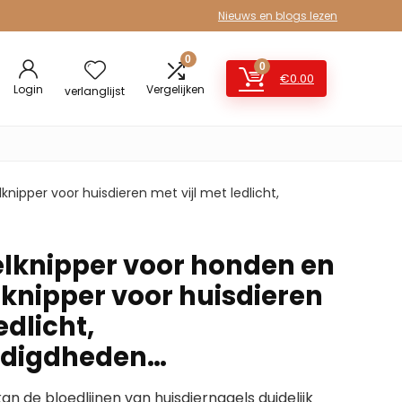
Nieuws en blogs lezen
0
0
€
0.00
Login
Vergelijken
verlanglijst
nipper voor huisdieren met vijl met ledlicht,
lknipper voor honden en
lknipper voor huisdieren
edlicht,
odigdheden…
 kan de bloedlijnen van huisdiernagels duidelijk