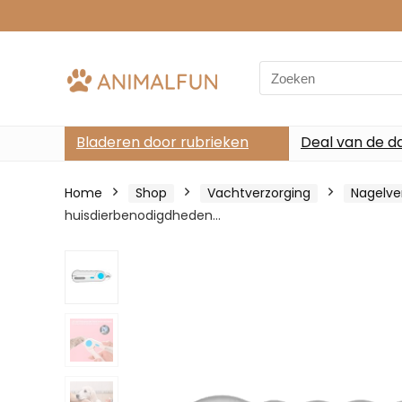
Search
for:
Bladeren door rubrieken
Deal van de d
Home
Shop
Vachtverzorging
Nagelve
huisdierbenodigdheden…