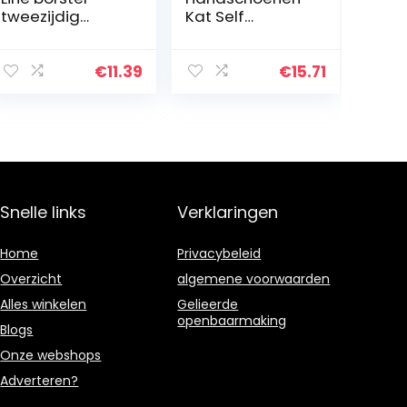
tweezijdig
Kat Self
knaagdier mini;
Groomer Brush
12-14 cm
Pet Grooming
Levert Hair
€
11.39
€
15.71
Removal Comb
for Cat Dog Hair
Die Trimmen…
Snelle links
Verklaringen
Home
Privacybeleid
Overzicht
algemene voorwaarden
Alles winkelen
Gelieerde
openbaarmaking
Blogs
Onze webshops
Adverteren?