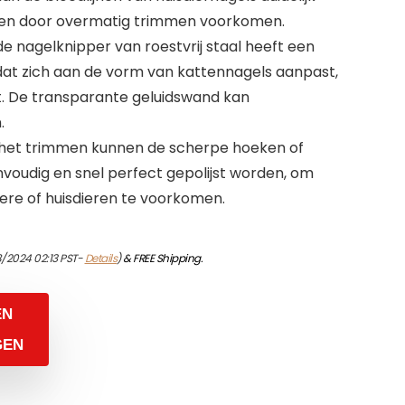
den door overmatig trimmen voorkomen.
e nagelknipper van roestvrij staal heeft een
at zich aan de vorm van kattennagels aanpast,
rt. De transparante geluidswand kan
.
a het trimmen kunnen de scherpe hoeken of
voudig en snel perfect gepolijst worden, om
ere of huisdieren te voorkomen.
/2024 02:13 PST-
Details
)
&
FREE Shipping
.
EN
GEN