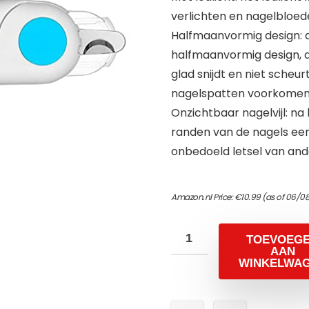
verlichten en nagelbloe
Halfmaanvormig design: d
halfmaanvormig design, d
glad snijdt en niet scheu
nagelspatten voorkomen
Onzichtbaar nagelvijl: n
randen van de nagels een
onbedoeld letsel van and
Amazon.nl Price:
€
10.99
(as of 06/08
TOEVOEG
AAN
WINKELWA