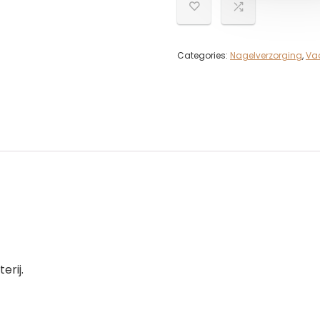
Categories:
Nagelverzorging
,
Va
erij.