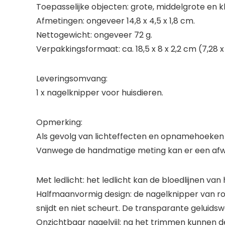
Toepasselijke objecten: grote, middelgrote en kl
Afmetingen: ongeveer 14,8 x 4,5 x 1,8 cm.
Nettogewicht: ongeveer 72 g.
Verpakkingsformaat: ca. 18,5 x 8 x 2,2 cm (7,28 x 
Leveringsomvang:
1 x nagelknipper voor huisdieren.
Opmerking:
Als gevolg van lichteffecten en opnamehoeken zi
Vanwege de handmatige meting kan er een afwij
Met ledlicht: het ledlicht kan de bloedlijnen v
Halfmaanvormig design: de nagelknipper van roe
snijdt en niet scheurt. De transparante gelui
Onzichtbaar nagelvijl: na het trimmen kunnen 