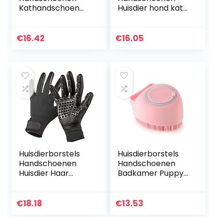
Kathandschoen
Huisdier hond kat
Cat Grooming
borstel kam
Handschoen Pet
rubberen
Borstel
handschoen haar
€
16.42
€
16.05
Handschoen for
bont grooming
Kat Hond Haar
masserende
Verwijderen…
keuken…
Huisdierborstels
Huisdierborstels
Handschoenen
Handschoenen
Huisdier Haar
Badkamer Puppy
Grooming
Big Dog Cat Bath
Handschoen
Massage
Katten Zachte
Handschoenen
€
18.18
€
13.53
Rubber Huisdier
Borstel Zachte