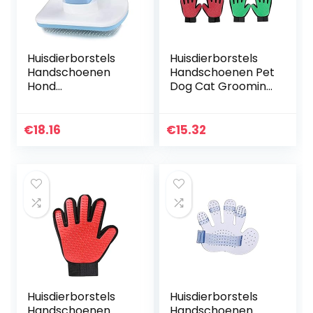
Huisdierborstels
Huisdierborstels
Handschoenen
Handschoenen Pet
Hond
Dog Cat Grooming
Haarverwijdering
Cleaning Borstel
Kam Grooming
Handschoenen
Borstel Roestvrij
Rug Massage
€
18.16
€
15.32
stalen katten
Rabbit Dier
Kammen
Bading…
Automatische…
Huisdierborstels
Huisdierborstels
Handschoenen
Handschoenen