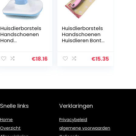
Huisdierborstels
Huisdierborstels
Handschoenen
Handschoenen
Hond
Huisdieren Bont
Haarverwijderin
Knoop Cutter
g Kam
Dog Grooming
Grooming
Shedding Tools
€
18.16
€
15.35
Borstel Roestvrij
Pet Kat
stalen katten
Haarverwijderin
Kammen
g Kam…
Automatische…
Snelle links
Verklaringen
Home
Privacybeleid
Overzicht
algemene voorwaarden