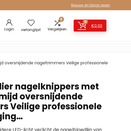
Nieuws en blogs lezen
0
0
€
0.00
Login
Vergelijken
verlanglijst
jd oversnijdende nageltrimmers Veilige professionele
dier nagelknippers met
rmijd oversnijdende
s Veilige professionele
ging…
ere LED-licht verlicht de nagelbloedlijn van