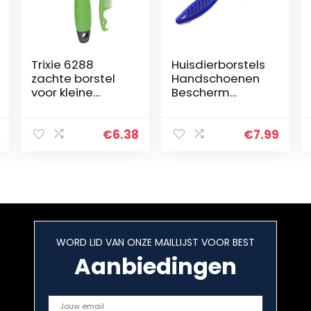
Trixie 6288
Huisdierborstels
zachte borstel
Handschoenen
voor kleine
Bescherm
dieren, 7 × 13 cm,
vlooienkam for
(1 stuk)
katten Honden
Huisdier Rvs
€
6.38
€
7.99
Comfort Flea
Haar Grooming
Tools…
WORD LID VAN ONZE MAILLIJST VOOR BEST
Aanbiedingen