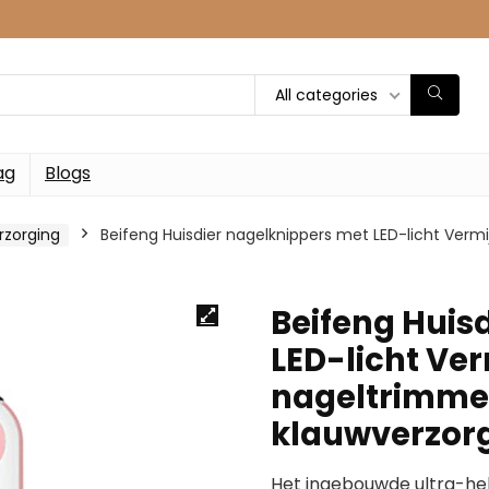
All categories
ag
Blogs
rzorging
Beifeng Huisdier nagelknippers met LED-licht Vermi
Beifeng Huis
LED-licht Ve
nageltrimmer
klauwverzor
Het ingebouwde ultra-held