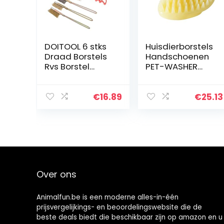
DOITOOL 6 stks
Huisdierborstels
Draad Borstels
Handschoenen
Rvs Borstel
PET-WASHER
Handvat
HOND CAT
Scratch
Massage
Tandenborstel
Borstel Kam
€
16.89
€
25.13
Reiniging Lassen
Cleaner Puppy
Slak en Roest
Washulpmiddel
en Zachte
Zachte…
Over ons
Animalfun.be is een moderne alles-in-één
prijsvergelijkings- en beoordelingswebsite die de
beste deals biedt die beschikbaar zijn op amazon en u