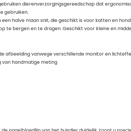
 gebruiken dierenverzorgingsgereedschap dat ergonomisch,
e gebruiken.
 een halve maan snit, die geschikt is voor katten en hon
op te bergen en te dragen. Geschikt voor kleine en midd
n de afbeelding vanwege verschillende monitor en lichteff
olg van handmatige meting
de nagelbloedlijn van het huisdier duidelijk, toont u prec