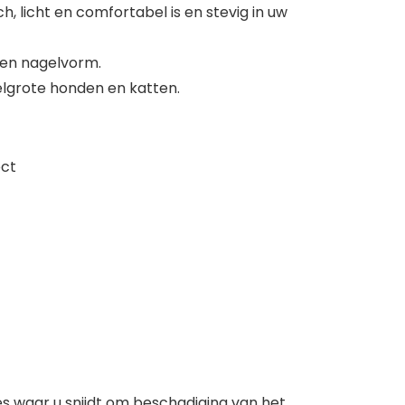
 licht en comfortabel is en stevig in uw
den nagelvorm.
elgrote honden en katten.
ect
ies waar u snijdt om beschadiging van het