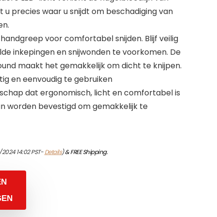
ont u precies waar u snijdt om beschadiging van
en.
handgreep voor comfortabel snijden. Blijf veilig
lde inkepingen en snijwonden te voorkomen. De
und maakt het gemakkelijk om dicht te knijpen.
tig en eenvoudig te gebruiken
chap dat ergonomisch, licht en comfortabel is
an worden bevestigd om gemakkelijk te
/2024 14:02 PST-
Details
)
&
FREE Shipping
.
EN
GEN