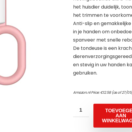
het huisdier duidelijk, to
het trimmen te voorkom
Anti-slip en gemakkelijke 
in je handen om onbedoe
spanveer met snelle rebo
De tondeuse is een krach
dierenverzorgingsgereeds
en stevig in uw handen k
gebruiken.
Amazon.nl Price:
€
12.58
(as of 27/05
TOEVOEG
AAN
WINKELWA