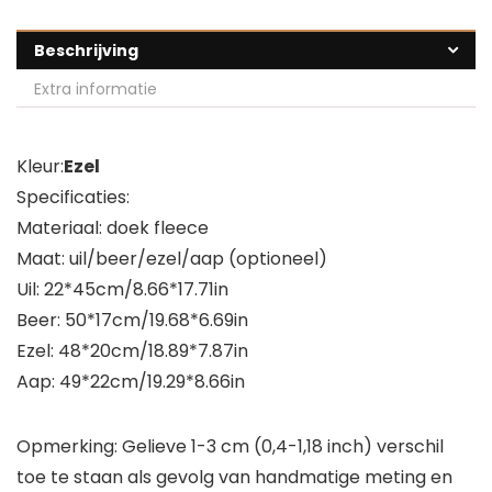
Beschrijving
Extra informatie
Kleur:
Ezel
Specificaties:
Materiaal: doek fleece
Maat: uil/beer/ezel/aap (optioneel)
Uil: 22*45cm/8.66*17.71in
Beer: 50*17cm/19.68*6.69in
Ezel: 48*20cm/18.89*7.87in
Aap: 49*22cm/19.29*8.66in
Opmerking: Gelieve 1-3 cm (0,4-1,18 inch) verschil
toe te staan als gevolg van handmatige meting en