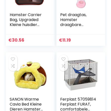
Hamster Carrier
Pet draagtas,
Bag, Upgraded
Hamster
Kleine huisdier
draagbare
vervoerder tas
ademende
met verstelbare
uitgaande tas,
schouderband en
ademende huisdier
€
30.56
€
11.19
ademend Mesh
Hamster drager
Pouch Portable…
uitgaande tas,
voor egel…
SANON Warme
Ferplast 57059814
Cavia Bed Kleine
Ferplast FURAT,
Dieren Hamster
comfortabele