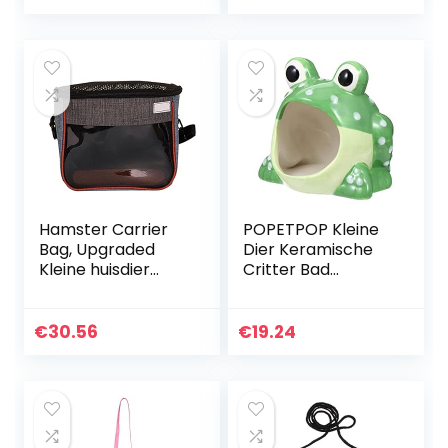
schouderriem voor
hamster, egel,
suikerzweefvliegtui
g, chinchilla, cavia
en eekhoorn
Hamster Carrier
POPETPOP Kleine
Bag, Upgraded
Dier Keramische
Kleine huisdier
Critter Bad
vervoerder tas
Cartoon Kikker
met verstelbare
Vormige Hamster
schouderband en
Huis Zomer Cool
€
30.56
€
19.24
ademend Mesh
Huisdier
Pouch Portable…
Schuilplaats Hut…