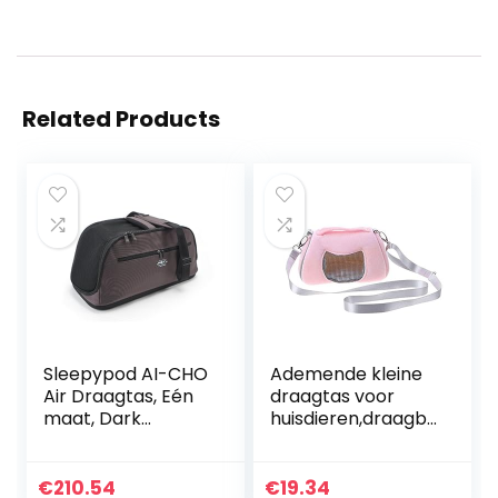
Related Products
Sleepypod AI-CHO
Ademende kleine
Air Draagtas, Eén
draagtas voor
maat, Dark
huisdieren,draagb
Chocolate
are reishandtas
met verstelbare
enkele
€
210.54
€
19.34