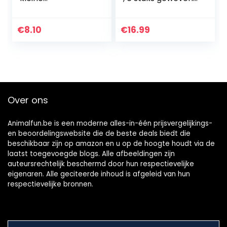
rammelballen, 10
bedmat voor
cm
konijnen, geweven
grasbal, klein dier
€
8.10
€
16.99
natuurlijk rotan
speelgoed…
Over ons
Animalfun.be is een moderne alles-in-één prijsvergelijkings-
en beoordelingswebsite die de beste deals biedt die
beschikbaar zijn op amazon en u op de hoogte houdt via de
laatst toegevoegde blogs. Alle afbeeldingen zijn
auteursrechtelijk beschermd door hun respectievelijke
eigenaren. Alle geciteerde inhoud is afgeleid van hun
respectievelijke bronnen.