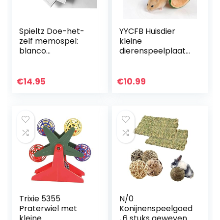
Spieltz Doe-het-
YYCFB Huisdier
zelf memospel:
kleine
blanco
dierenspeelplaats
memokaarten om
houten wip
mee te maken +
speelgoed voor
blanco speeldoos
kleine dieren
€
14.95
€
10.99
+ kartonnen inzet
dwerghamsters en
(48 kaarten 5 x 5
muis
cm + box 29 x 19 x
4 cm)
Trixie 5355
N/0
Praterwiel met
Konijnenspeelgoed
kleine
, 6 stuks geweven