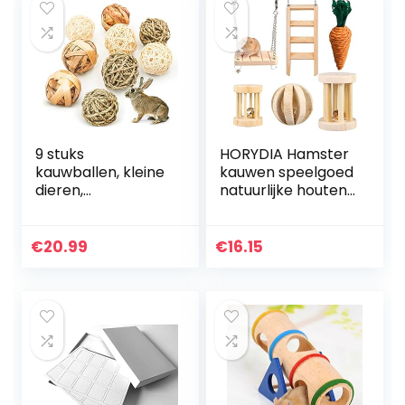
9 stuks
HORYDIA Hamster
kauwballen, kleine
kauwen speelgoed
dieren,
natuurlijke houten
kauwspeelgoed,
cavia speelgoed
grasspeelgoed
tanden zorg molar
voor konijnen,
speelgoed voor
€
20.99
€
16.15
cavia’s, chinchilla’s,
hamster cavia…
hazen, natuurlijke…