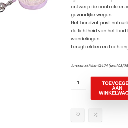
ontwerp de controle en vei
gevaarlijke wegen
Het handvat past natuurli
de lichtheid van het lood
wandelingen
terugtrekken en toch ong
Amazon.nl Price:
€
14.74
(as of 03/08
TOEVOEG
AAN
WINKELWA