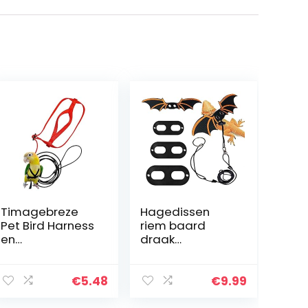
Timagebreze
Hagedissen
Pet Bird Harness
riem baard
en
draak
leiband,Verstelb
verstelbare
are Papegaai
kleine reptielen
Bird Harness Lijn
dieren harnas 3
€
5.48
€
9.99
– Pet Anti-Bite
maat zacht
Training Touw
lederen harnas