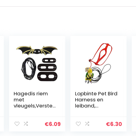
Hagedis riem
Lopbinte Pet Bird
met
Harness en
vleugels,Verstel
leiband,
bare hagedis
verstelbare
tractie touw
papegaai vogel
verstelbare
harnas riem –
€
6.09
€
6.30
baard draak
huisdier anti-
hagedis harnas
beet training