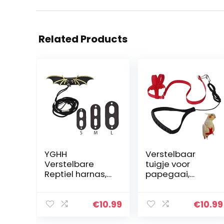
Related Products
YGHH
Verstelbaar
Verstelbare
tuigje voor
Reptiel harnas,
papegaai,
Gecko Lijn,
huisdier, vogel,
Klimmen Pet Out
tuigje, lijn,
Riem,
trainingslijn voor
€
10.99
€
10.99
Verstelbare
buiten vliegen,
Mode Hagedis
antibijt,