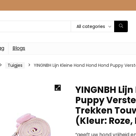
All categories
ag
Blogs
Tuigjes
YINGNBH Lijn Kleine Hond Hond Hond Puppy Vers
YINGNBH Lijn
Puppy Verste
Trekken Touw
(Kleur: Roze
“geeft uw hond vrijheid en