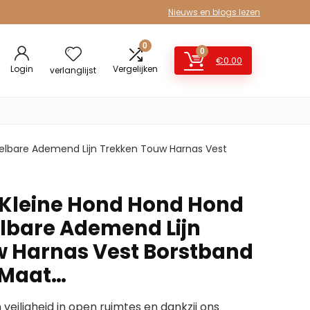
Nieuws en blogs lezen
0
0
€
0.00
Login
Vergelijken
verlanglijst
telbare Ademend Lijn Trekken Touw Harnas Vest
 Kleine Hond Hond Hond
lbare Ademend Lijn
 Harnas Vest Borstband
, Maat…
 veiligheid in open ruimtes en dankzij ons