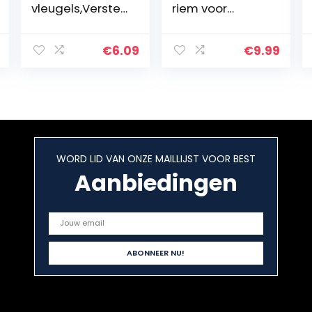
vleugels,Verstel
riem voor
bare hagedis
konijnen, nylon,
tractie touw
25-32 cm, 1,20 m
verstelbare
(op kleur
€
6.09
€
9.99
baard draak
gesorteerd)
hagedis harnas
WORD LID VAN ONZE MAILLIJST VOOR BEST
Aanbiedingen