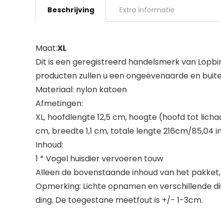
Beschrijving
Extra informatie
Maat:
XL
Dit is een geregistreerd handelsmerk van Lopb
producten zullen u een ongeëvenaarde en buiten
Materiaal: nylon katoen
Afmetingen:
XL, hoofdlengte 12,5 cm, hoogte (hoofd tot lich
cm, breedte 1,1 cm, totale lengte 216cm/85,04 i
Inhoud:
1 * Vogel huisdier vervoeren touw
Alleen de bovenstaande inhoud van het pakket, 
Opmerking: Lichte opnamen en verschillende dis
ding. De toegestane meetfout is +/- 1-3cm.