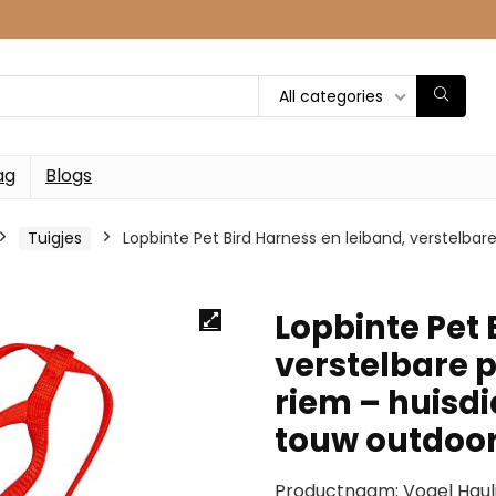
All categories
ag
Blogs
Tuigjes
Lopbinte Pet Bird Harness en leiband, verstelbar
Lopbinte Pet 
verstelbare 
riem – huisdi
touw outdoo
Productnaam: Vogel Haul