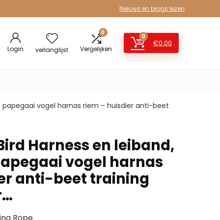
Nieuws en blogs lezen
0
0
€
0.00
Login
Vergelijken
verlanglijst
e papegaai vogel harnas riem – huisdier anti-beet
Bird Harness en leiband,
papegaai vogel harnas
er anti-beet training
r…
ing Rope