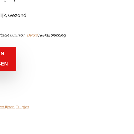
ijk, Gezond
/2024 00:31 PST-
Details
)
&
FREE Shipping
.
EN
GEN
en lijnen
,
Tuigjes