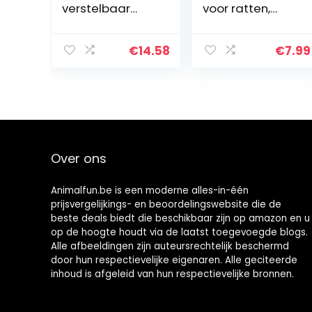
verstelbaar
voor ratten,
vogelharnas
nylon, 12-18 cm,
papegaai
1,20 m, op kleur
training riem
gesorteerd
€
14.58
€
7.99
papegaai
release
tractieband
uitgaande touw
voor Afrikaanse
grijze kaketoe
parkiet kakiet
Over ons
kakaat (blauw)
Animalfun.be is een moderne alles-in-één
prijsvergelijkings- en beoordelingswebsite die de
beste deals biedt die beschikbaar zijn op amazon en u
op de hoogte houdt via de laatst toegevoegde blogs.
Alle afbeeldingen zijn auteursrechtelijk beschermd
door hun respectievelijke eigenaren. Alle geciteerde
inhoud is afgeleid van hun respectievelijke bronnen.