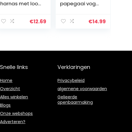
harnas met lood
papegaai vogel
voor het lopen
harnas riem
van kleine
anti-beet
dierlijke konijnen
vliegende
€
12.69
€
14.99
konijnenhaas
training touw
elastische…
huisdier outdoor
tractie fit
Budgerigar…
Snelle links
Verklaringen
Home
Privacybeleid
Overzicht
algemene voorwaarden
Alles winkelen
Gelieerde
openbaarmaking
Blogs
Onze webshops
Adverteren?