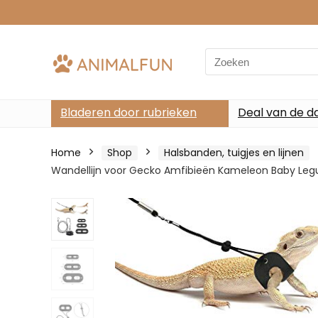
Search
for:
Bladeren door rubrieken
Deal van de d
Home
Shop
Halsbanden, tuigjes en lijnen
Wandellijn voor Gecko Amfibieën Kameleon Baby Legu