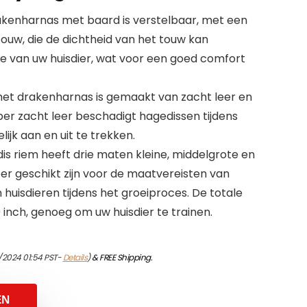
drakenharnas met baard is verstelbaar, met een
touw, die de dichtheid van het touw kan
 van uw huisdier, wat voor een goed comfort
 het drakenharnas is gemaakt van zacht leer en
er zacht leer beschadigt hagedissen tijdens
ijk aan en uit te trekken.
is riem heeft drie maten kleine, middelgrote en
eer geschikt zijn voor de maatvereisten van
n huisdieren tijdens het groeiproces. De totale
0 inch, genoeg om uw huisdier te trainen.
/2024 01:54 PST-
Details
)
&
FREE Shipping
.
EN