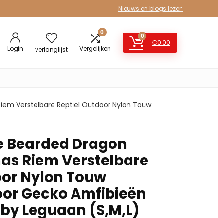
Nieuws en blogs lezen
0
0
€
0.00
Login
Vergelijken
verlanglijst
iem Verstelbare Reptiel Outdoor Nylon Touw
e Bearded Dragon
as Riem Verstelbare
oor Nylon Touw
oor Gecko Amfibieën
by Leguaan (S,M,L)