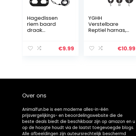
Hagedissen
YGHH
riem baard
Verstelbare
draak
Reptiel harnas,
verstelbare
Gecko Lijn,
kleine reptielen
Klimmen Pet Out
dieren harnas 3
Riem,
€
9.99
€
10.99
maat zacht
Verstelbare
lederen harnas
Mode Hagedis
hagedissen
Lederen Harnas
riem met
Lijn met…
vleugel voor
kleine
middelgrote en
Over ons
grote reptielen
dieren (zwart)
Animalfun.be is een moderne alles-in-één
prijsvergelijkings- en beoordelingswebsite die de
beste deals biedt die beschikbaar zijn op amazon en u
op de hoogte houdt via de laatst toegevoegde blogs.
Alle afbeeldingen zijn auteursrechtelijk beschermd