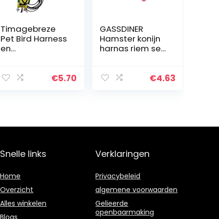
Timagebreze
GASSDINER
Pet Bird Harness
Hamster konijn
en
harnas riem set
leias,Verstelbar
voor fret cavia
e papegaai
kleine huisdier
vogelharnas
borst riem
€
5.70
€
4.63
riem – Pet Anti-
Bite Training
Touw Outdoor…
Snelle links
Verklaringen
Home
Privacybeleid
Overzicht
algemene voorwaarden
Alles winkelen
Gelieerde
openbaarmaking
Blogs