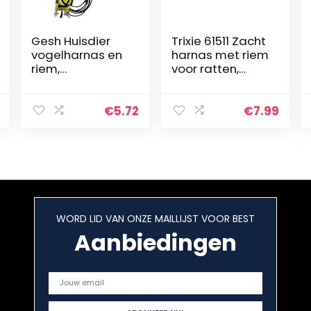
Gesh Huisdier
Trixie 61511 Zacht
vogelharnas en
harnas met riem
riem,
voor ratten,
verstelbare
nylon, 12-18 cm,
papegaai
1,20 m, op kleur
vogelharnas
gesorteerd
€
5.72
€
7.99
riem – huisdier
anti-bijt training
touw outdoor…
WORD LID VAN ONZE MAILLIJST VOOR BEST
Aanbiedingen