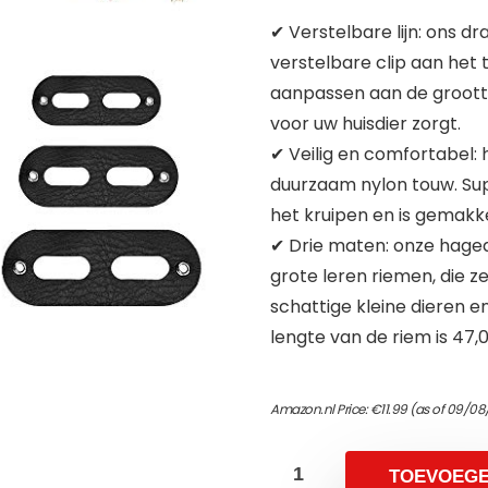
✔ Verstelbare lijn: ons 
verstelbare clip aan het 
aanpassen aan de grootte
voor uw huisdier zorgt.
✔ Veilig en comfortabel:
duurzaam nylon touw. Sup
het kruipen en is gemakkel
✔ Drie maten: onze haged
grote leren riemen, die z
schattige kleine dieren e
lengte van de riem is 47,
Amazon.nl Price:
€
11.99
(as of 09/08
TOEVOEG