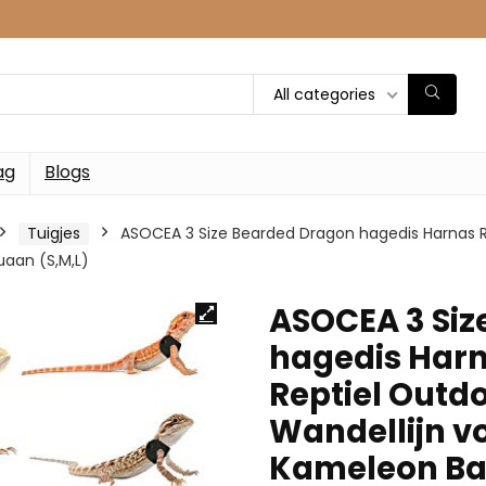
All categories
ag
Blogs
Tuigjes
ASOCEA 3 Size Bearded Dragon hagedis Harnas R
aan (S,M,L)
ASOCEA 3 Siz
hagedis Harn
Reptiel Outd
Wandellijn v
Kameleon Ba