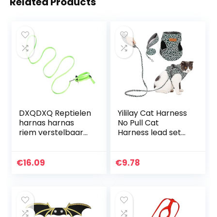
Related Products
DXQDXQ Reptielen
Yililay Cat Harness
harnas harnas
No Pull Cat
riem verstelbaar
Harness lead set
1,2 m lijn en harnas
lopen kitten Vest
gemaakt van
Harnesses Leash
nylon voor kleine
voor kleine dieren
€
16.09
€
9.78
huisdieren om te…
Green S