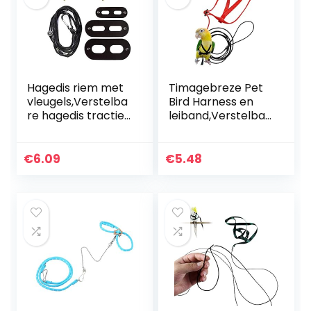
Hagedis riem met
Timagebreze Pet
vleugels,Verstelba
Bird Harness en
re hagedis tractie
leiband,Verstelbar
touw verstelbare
e Papegaai Bird
baard draak
Harness Lijn – Pet
hagedis harnas
Anti-Bite Training
€
6.09
€
5.48
Touw Outdoor…