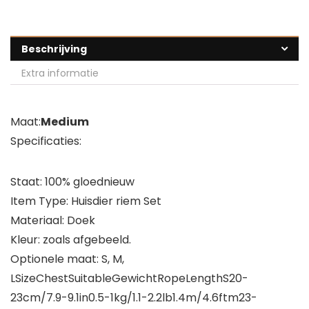
Beschrijving
Extra informatie
Maat:
Medium
Specificaties:
Staat: 100% gloednieuw
Item Type: Huisdier riem Set
Materiaal: Doek
Kleur: zoals afgebeeld.
Optionele maat: S, M,
LSizeChestSuitableGewichtRopeLengthS20-
23cm/7.9-9.1in0.5-1kg/1.1-2.2lb1.4m/4.6ftm23-