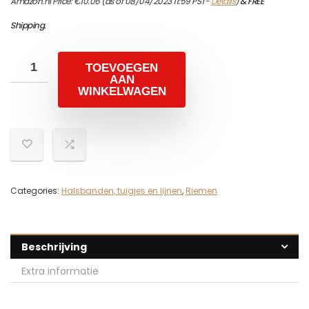
Amazon.nl Price:
€
10.06
(as of 08/04/2023 11:59 PST-
Details
)
&
FREE
Shipping
.
TOEVOEGEN
AAN
WINKELWAGEN
Categories:
Halsbanden, tuigjes en lijnen
,
Riemen
Beschrijving
Extra informatie