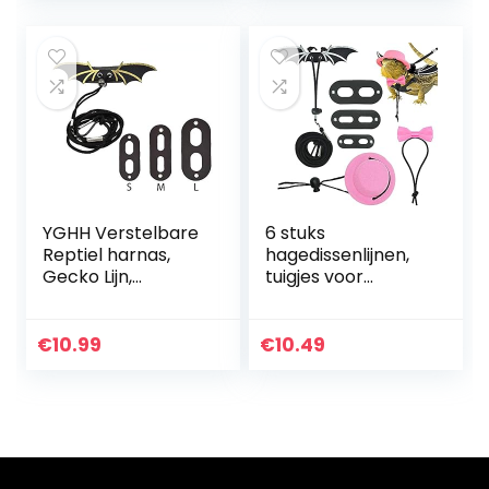
YGHH Verstelbare
6 stuks
Reptiel harnas,
hagedissenlijnen,
Gecko Lijn,
tuigjes voor
Klimmen Pet Out
reptielen,
Riem, Verstelbare
verstelbare riem
Mode Hagedis
van leer, hagedis,
€
10.99
€
10.49
Lederen Harnas
met vleugels,
Lijn met…
hoed, strik, voor…