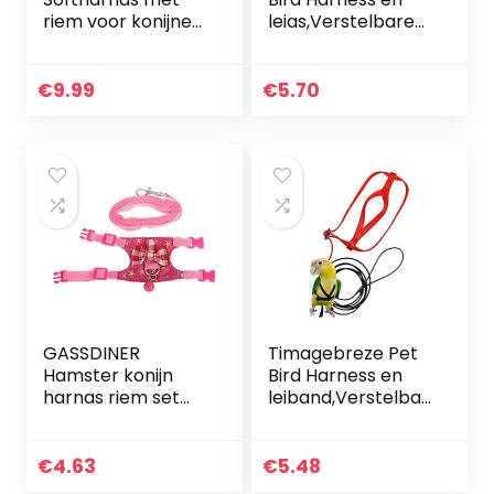
riem voor konijnen,
leias,Verstelbare
nylon, 25-32 cm,
papegaai
1,20 m (op kleur
vogelharnas riem
gesorteerd)
– Pet Anti-Bite
€
9.99
€
5.70
Training Touw
Outdoor…
GASSDINER
Timagebreze Pet
Hamster konijn
Bird Harness en
harnas riem set
leiband,Verstelbar
voor fret cavia
e Papegaai Bird
kleine huisdier
Harness Lijn – Pet
borst riem
Anti-Bite Training
€
4.63
€
5.48
Touw Outdoor…