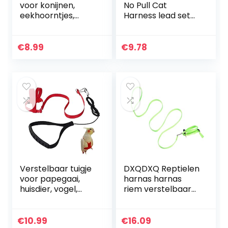
voor konijnen,
No Pull Cat
eekhoorntjes,
Harness lead set
varkentjes,
lopen kitten Vest
kalkoen, kleine
Harnesses Leash
dieren, met
voor kleine dieren
€
8.99
€
9.78
elastische lijn,
Green S
zacht, voor…
Verstelbaar tuigje
DXQDXQ Reptielen
voor papegaai,
harnas harnas
huisdier, vogel,
riem verstelbaar
tuigje, lijn,
1,2 m lijn en harnas
trainingslijn voor
gemaakt van
buiten vliegen,
nylon voor kleine
€
10.99
€
16.09