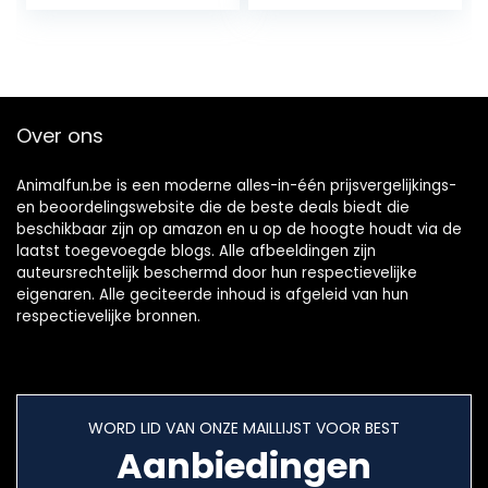
antibijt, elastische
huisdieren om te…
lijn voor vogel,
papegaai, kaketoe,
ara (rood, XS)
Over ons
Animalfun.be is een moderne alles-in-één prijsvergelijkings-
en beoordelingswebsite die de beste deals biedt die
beschikbaar zijn op amazon en u op de hoogte houdt via de
laatst toegevoegde blogs. Alle afbeeldingen zijn
auteursrechtelijk beschermd door hun respectievelijke
eigenaren. Alle geciteerde inhoud is afgeleid van hun
respectievelijke bronnen.
WORD LID VAN ONZE MAILLIJST VOOR BEST
Aanbiedingen