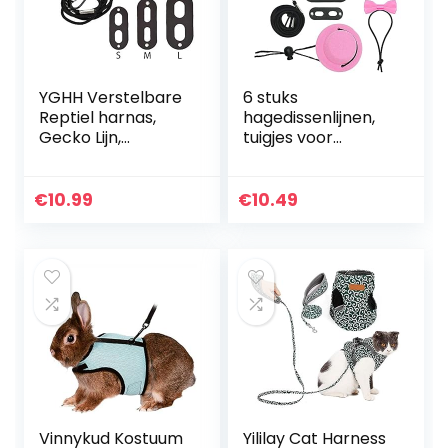
YGHH Verstelbare
6 stuks
Reptiel harnas,
hagedissenlijnen,
Gecko Lijn,
tuigjes voor
Klimmen Pet Out
reptielen,
Riem, Verstelbare
verstelbare riem
Mode Hagedis
van leer, hagedis,
€
10.99
€
10.49
Lederen Harnas
met vleugels,
Lijn met…
hoed, strik, voor…
Vinnykud Kostuum
Yililay Cat Harness