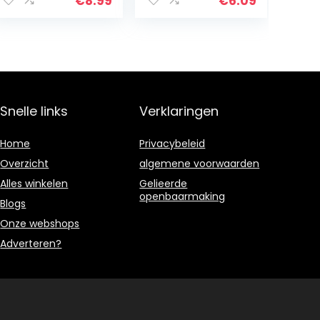
€
8.99
€
6.09
baard draak
hagedis harnas
Snelle links
Verklaringen
Home
Privacybeleid
Overzicht
algemene voorwaarden
Alles winkelen
Gelieerde
openbaarmaking
Blogs
Onze webshops
Adverteren?