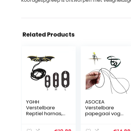
Koordgespgreep is ontworpen met veiligheidsg
Related Products
YGHH
ASOCEA
Verstelbare
Verstelbare
Reptiel harnas,
papegaai vogel
Gecko Lijn,
harnas riem
Klimmen Pet Out
anti-beet
Riem,
vliegende