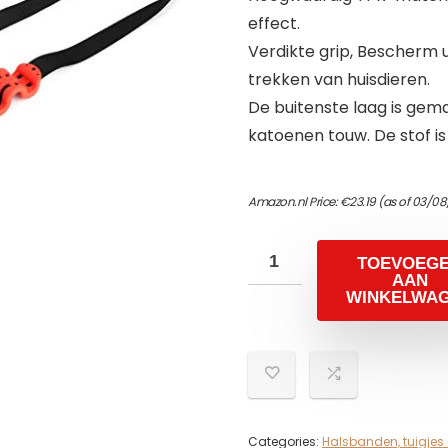
effect.
Verdikte grip, Bescherm 
trekken van huisdieren.
De buitenste laag is gem
katoenen touw. De stof is 
Amazon.nl Price:
€
23.19
(as of 03/08
TOEVOEG
AAN
WINKELWA
Categories:
Halsbanden, tuigjes 