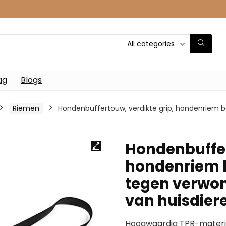
All categories
ag
Blogs
Riemen
Hondenbuffertouw, verdikte grip, hondenriem 
Hondenbuffer
hondenriem 
tegen verwon
van huisdier
Hoogwaardig TPR-materiaa