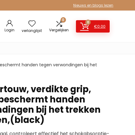
Nieuws en blogs lezen
0
0
€
0.00
Login
Vergelijken
verlanglijst
beschermt handen tegen verwondingen bij het
touw, verdikte grip,
beschermt handen
dingen bij het trekken
en,(black)
l, controleert effectief het schokabsorptie-