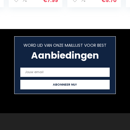
€
7.99
€
5.70
riem – Pet Anti-
Bite Training
Touw Outdoor…
WORD LID VAN ONZE MAILLIJST VOOR BEST
Aanbiedingen