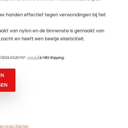
uw handen effectief tegen verwondingen bij het
aakt van nylon en de binnenste is gemaakt van
zacht en heeft een beetje elasticiteit.
/2024 03:20 PST-
Details
)
&
FREE Shipping
.
EN
GEN
en lijnen
,
Riemen