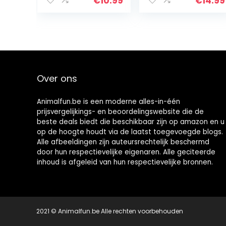
€
10.99
€
14.99
Verstelbare
training touw
Mode Hagedis
huisdier outdoor
Lederen Harnas
tractie fit
Lijn met…
Budgerigar…
Over ons
Animalfun.be is een moderne alles-in-één
prijsvergelijkings- en beoordelingswebsite die de
beste deals biedt die beschikbaar zijn op amazon en u
op de hoogte houdt via de laatst toegevoegde blogs.
Alle afbeeldingen zijn auteursrechtelijk beschermd
door hun respectievelijke eigenaren. Alle geciteerde
inhoud is afgeleid van hun respectievelijke bronnen.
2021 © Animalfun.be Alle rechten voorbehouden