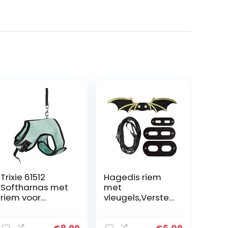
Trixie 61512
Hagedis riem
Softharnas met
met
riem voor
vleugels,Verstel
cavia’s, nylon,
bare hagedis
18-25 cm, 1,20 m
tractie touw
verstelbare