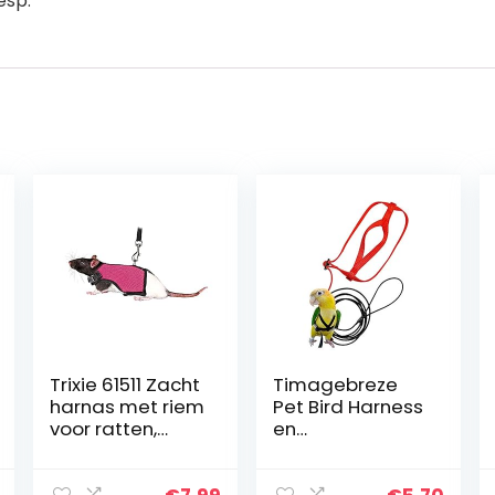
esp.
Trixie 61511 Zacht
Timagebreze
harnas met riem
Pet Bird Harness
voor ratten,
en
nylon, 12-18 cm,
leias,Verstelbar
1,20 m, op kleur
e papegaai
gesorteerd
vogelharnas