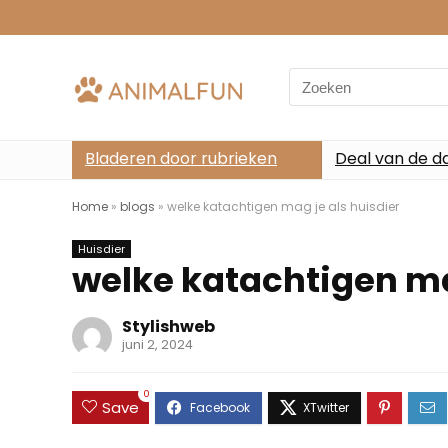
Search
for:
Bladeren door rubrieken
Deal van de d
Home
»
blogs
»
welke katachtigen mag je als huisdier
Huisdier
welke katachtigen ma
Stylishweb
juni 2, 2024
0
Save