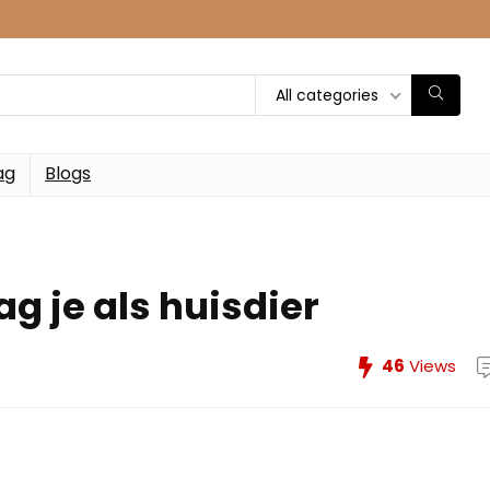
All categories
ag
Blogs
g je als huisdier
46
Views