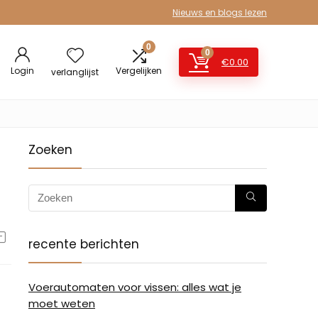
Nieuws en blogs lezen
0
0
€
0.00
Login
Vergelijken
verlanglijst
Zoeken
recente berichten
Voerautomaten voor vissen: alles wat je
moet weten