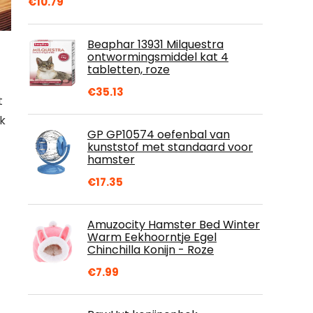
€
10.79
Beaphar 13931 Milquestra
ontwormingsmiddel kat 4
tabletten, roze
€
35.13
t
ak
GP GP10574 oefenbal van
kunststof met standaard voor
hamster
€
17.35
Amuzocity Hamster Bed Winter
Warm Eekhoorntje Egel
Chinchilla Konijn - Roze
€
7.99