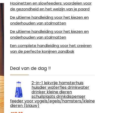
Hooinetten en slowfeeders: voordelen voor
de gezondheid en het welzijn van je paard
De ultieme handleiding voor het kiezen en
onderhouden van stalmatten
De ultieme handleiding voor het kiezen en
onderhouden van stalmatten
Een complete handleiding voor het creëren
van de perfecte konijnen zandbak
Deal van de dag !!
2-in-1 lekvrije hamsterhuis
huisdier waterfles drinkwater
drinker kleine dieren
schuilplaats drinkdispenser
feeder voor vogels/egels/hamsters/kleine
dieren (blauw)