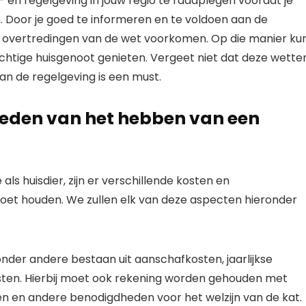
- en regelgeving in jouw regio te raadplegen voordat je
. Door je goed te informeren en te voldoen aan de
n overtredingen van de wet voorkomen. Op die manier ku
chtige huisgenoot genieten. Vergeet niet dat deze wette
n de regelgeving is een must.
heden van het hebben van een
s huisdier, zijn er verschillende kosten en
oet houden. We zullen elk van deze aspecten hieronder
nder andere bestaan uit aanschafkosten, jaarlijkse
sten. Hierbij moet ook rekening worden gehouden met
n en andere benodigdheden voor het welzijn van de kat.