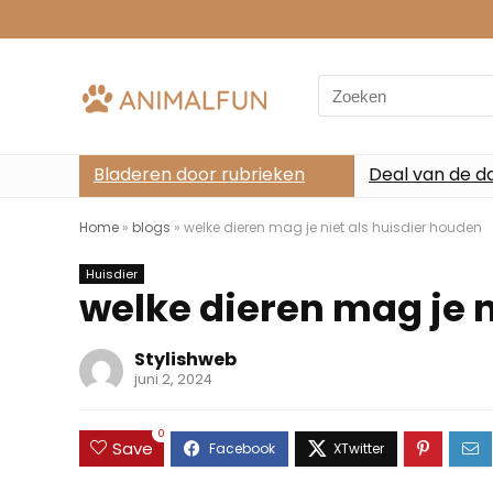
Search
for:
Bladeren door rubrieken
Deal van de d
Home
»
blogs
»
welke dieren mag je niet als huisdier houden
Huisdier
welke dieren mag je n
Stylishweb
juni 2, 2024
0
Save