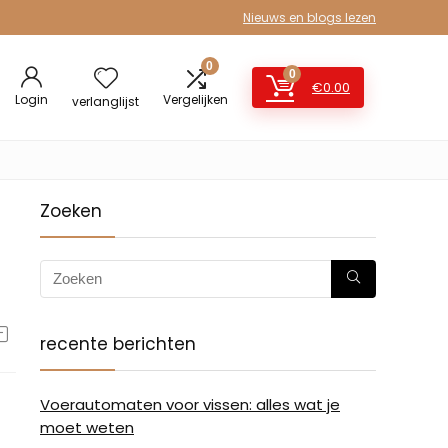
Nieuws en blogs lezen
0
0
€
0.00
Login
Vergelijken
verlanglijst
Zoeken
recente berichten
Voerautomaten voor vissen: alles wat je
moet weten