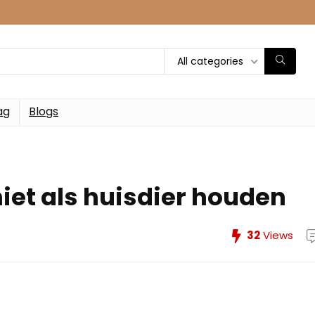
All categories
ag
Blogs
iet als huisdier houden
32
Views