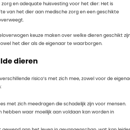
zorg en adequate huisvesting voor het dier: Het is
fte van het dier aan medische zorg en een geschikte
 overweegt.
eloverwogen keuze maken over welke dieren geschikt zij
 zowel het dier als de eigenaar te waarborgen.
ilde dieren
 verschillende risico’s met zich mee, zowel voor de eigena
:
tes met zich meedragen die schadelijk zijn voor mensen.
n hebben waar moeilijk aan voldaan kan worden in
et gewend aan het leven in gevangenschap, wat kan leide