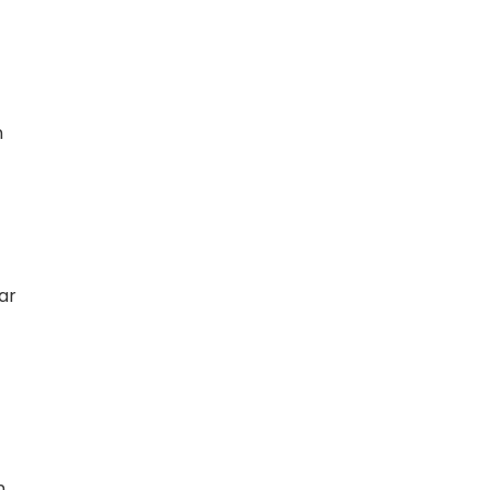
n
ar
n