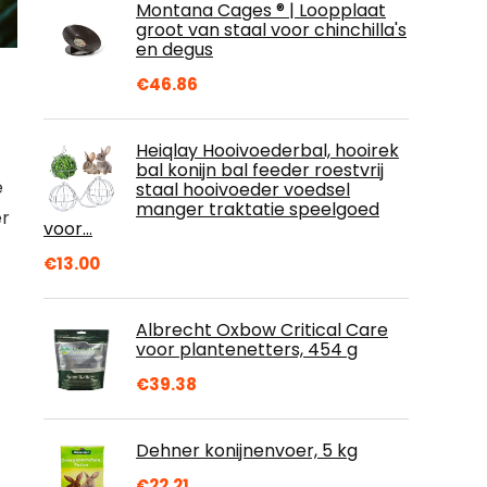
Montana Cages ® | Loopplaat
groot van staal voor chinchilla's
en degus
€
46.86
Heiqlay Hooivoederbal, hooirek
bal konijn bal feeder roestvrij
e
staal hooivoeder voedsel
manger traktatie speelgoed
er
voor…
€
13.00
Albrecht Oxbow Critical Care
voor plantenetters, 454 g
€
39.38
Dehner konijnenvoer, 5 kg
€
22.21