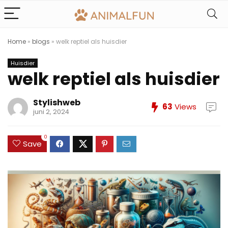
Home
»
blogs
»
welk reptiel als huisdier
Huisdier
welk reptiel als huisdier
Stylishweb
63
Views
juni 2, 2024
0
Save