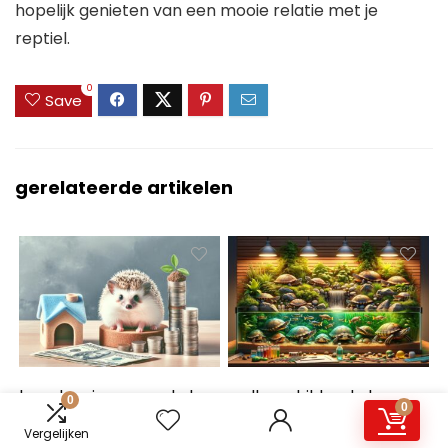
hopelijk genieten van een mooie relatie met je
reptiel.
0
Save
gerelateerde artikelen
hoe duur is een egel als
welke schildpad als
0
0
huisdier
huisdier
Vergelijken