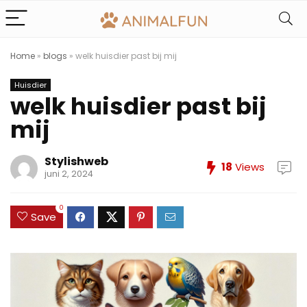
Home
»
blogs
»
welk huisdier past bij mij
Huisdier
welk huisdier past bij
mij
Stylishweb
18
Views
juni 2, 2024
0
Save