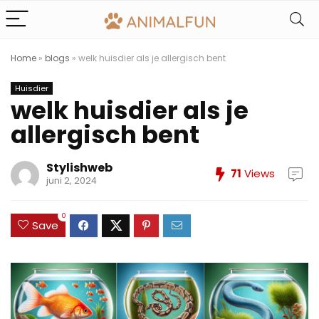
Home
»
blogs
»
welk huisdier als je allergisch bent
Huisdier
welk huisdier als je
allergisch bent
Stylishweb
71
Views
juni 2, 2024
0
Save