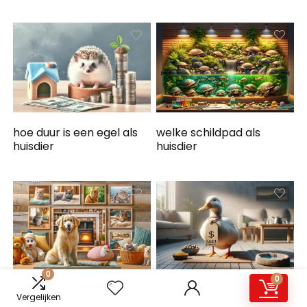
hoe duur is een egel als
welke schildpad als
huisdier
huisdier
0
0
wat is een leuk huisdier
hoeveel kost een eend
Vergelijken
als huisdier