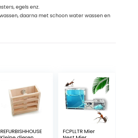
sters, egels enz.
pje wassen, daarna met schoon water wassen en
REFURBISHHOUSE
FCPLLTR Mier
Kleine dieren
Nest Mier