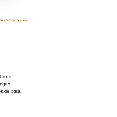
men
,
Waterflessen
dieren
angen.
k de basis.