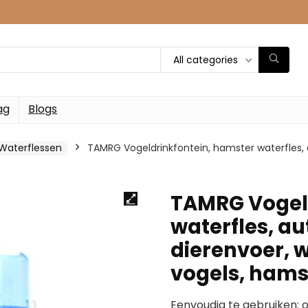
All categories
ag
Blogs
Waterflessen
TAMRG Vogeldrinkfontein, hamster waterfles,
TAMRG Vogeld
waterfles, a
dierenvoer, 
vogels, hams
Eenvoudig te gebruiken: