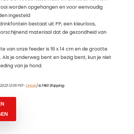
kooi worden opgehangen en voor eenvoudig
den ingesteld
drinkfontein bestaat uit PP, een kleurloos,
doorschijnend materiaal dat de gezondheid van
te van onze feeder is 16 x 14 cm en de grootte
m. Als je onderweg bent en bezig bent, kun je niet
ding van je hond.
2023 12:05 PST-
Details
)
&
FREE Shipping
.
EN
GEN