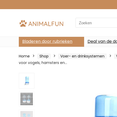
Search
for:
Bladeren door rubrieken
Deal van de d
Home
Shop
Voer- en drinksystemen
voor vogels, hamsters en…