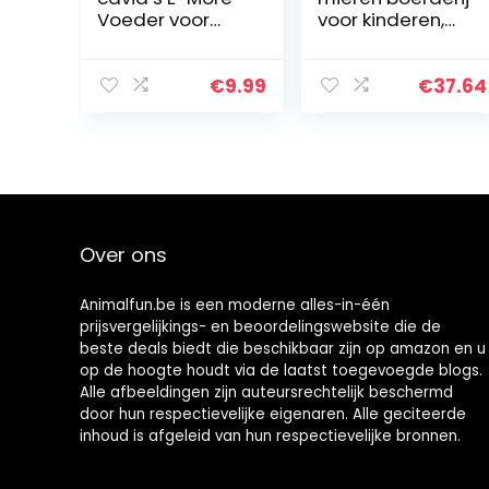
Voeder voor
voor kinderen,
konijnenhooi
acryl
met hangende
transparant,
band Hooizak
miernesten,
€
9.99
€
37.64
Hangende
anthabitat
voederzak
educatieve en
Geschikt voor
leren…
cavia’s…
Over ons
Animalfun.be is een moderne alles-in-één
prijsvergelijkings- en beoordelingswebsite die de
beste deals biedt die beschikbaar zijn op amazon en u
op de hoogte houdt via de laatst toegevoegde blogs.
Alle afbeeldingen zijn auteursrechtelijk beschermd
door hun respectievelijke eigenaren. Alle geciteerde
inhoud is afgeleid van hun respectievelijke bronnen.