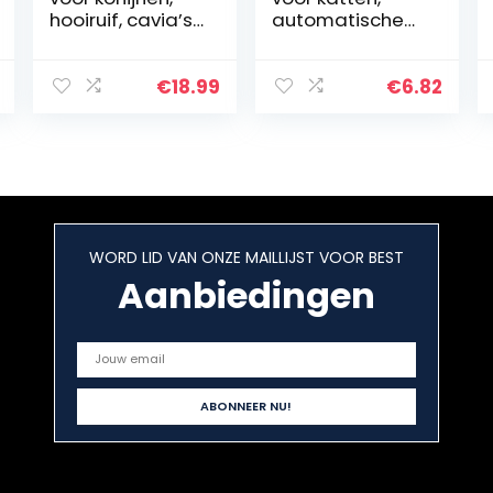
hooiruif, cavia’s,
automatische
haas, hooifeer,
fontein voor, 2L
hooiruf,
automatische
hamstervoer,
drinker Stille
€
18.99
€
6.82
draagbare
fontein voor
hooiruf,
katten,
voederkribbe,
huisdieren met…
houdt schoon,
voor konijnen,
cavia’s,
chinchillahamst
WORD LID VAN ONZE MAILLIJST VOOR BEST
ers
Aanbiedingen