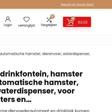
Nieuws en blogs lezen
0
0
€
0.00
Login
Vergelijken
verlanglijst
 automatische hamster, dierenvoer, waterdispenser,
rinkfontein, hamster
utomatische hamster,
waterdispenser, voor
ters en…
 onze diervoederautomaat en drinkbak kunnen