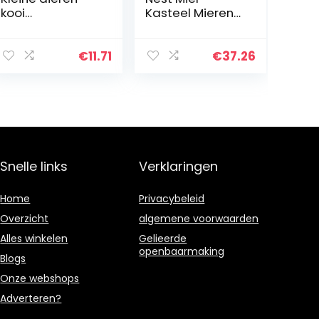
kooi
Kasteel Mieren
accessoires-
Boerderij
konijn hooi
Habitat Met
feeder rek,
Kokosnoot Tree
€
11.71
€
37.26
natuurlijke
Mier Workshop
houten hooi
Voor Kinderen En
manger,
Volwassenen…
hamster gerbil…
Snelle links
Verklaringen
Home
Privacybeleid
Overzicht
algemene voorwaarden
Alles winkelen
Gelieerde
openbaarmaking
Blogs
Onze webshops
Adverteren?