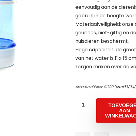
eenvoudig aan de dieren
gebruik in de hoogte wor
Materiaalveiligheid: onze 
geurloos, niet-giftig en 
huisdieren beschermt.
Hoge capaciteit: de groot
van het water is 11 x 15 c
zorgen maken over de voe
Amazon.nl Price:
€
11.99
(as of 10/04/
TOEVOEG
AAN
WINKELWA