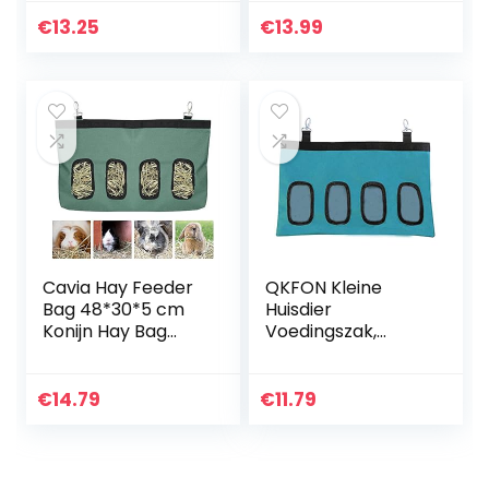
Klein Dier
zilver
Chinchilla
€
13.25
€
13.99
Eekhoorn Cavia
Hamster Eten
Dispenser Huisdier
Voerbak Houder
Plastic
Dierbenodigdhede
n (geel)
Cavia Hay Feeder
QKFON Kleine
Bag 48*30*5 cm
Huisdier
Konijn Hay Bag
Voedingszak,
Opknoping Feeder
Kleine Dierlijke Hay
Sack Oxford voor
Feeder Opbergtas
Cavia Konijn,
Feeder Houder
€
14.79
€
11.79
Chinchilla,
Voeding Dispenser
Hamsters…
Container…