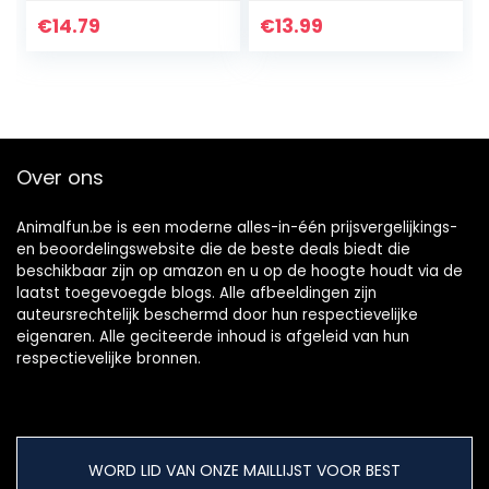
Sack Oxford voor
zilver
Cavia Konijn,
€
14.79
€
13.99
Chinchilla,
Hamsters…
Over ons
Animalfun.be is een moderne alles-in-één prijsvergelijkings-
en beoordelingswebsite die de beste deals biedt die
beschikbaar zijn op amazon en u op de hoogte houdt via de
laatst toegevoegde blogs. Alle afbeeldingen zijn
auteursrechtelijk beschermd door hun respectievelijke
eigenaren. Alle geciteerde inhoud is afgeleid van hun
respectievelijke bronnen.
WORD LID VAN ONZE MAILLIJST VOOR BEST