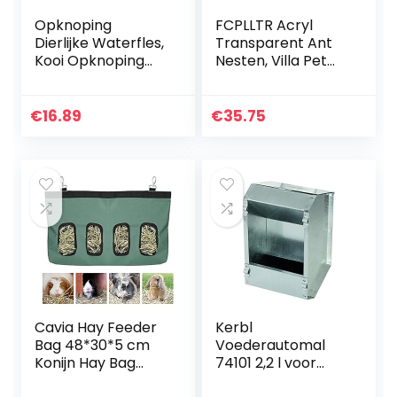
Opknoping
FCPLLTR Acryl
Dierlijke Waterfles,
Transparent Ant
Kooi Opknoping
Nesten, Villa Pet
Water Drinkbak
voor House Mieren
Kat Kom,
voor House Mieren
Automatische
Ant Workshop Ant
€
16.89
€
35.75
Water Feeder
Nest Science…
Voor Kleine
Huisdier…
Cavia Hay Feeder
Kerbl
Bag 48*30*5 cm
Voederautomal
Konijn Hay Bag
74101 2,2 l voor
Opknoping Feeder
konijnen, 2200 ml,