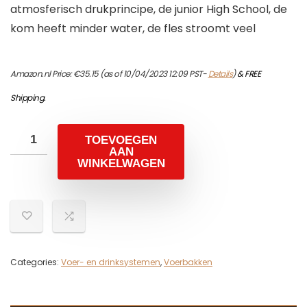
atmosferisch drukprincipe, de junior High School, de
kom heeft minder water, de fles stroomt veel
Amazon.nl Price:
€
35.15
(as of 10/04/2023 12:09 PST-
Details
)
&
FREE
Shipping
.
TOEVOEGEN
AAN
WINKELWAGEN
Categories:
Voer- en drinksystemen
,
Voerbakken