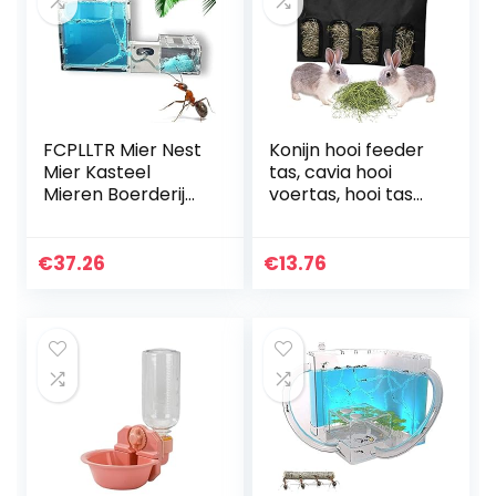
FCPLLTR Mier Nest
Konijn hooi feeder
Mier Kasteel
tas, cavia hooi
Mieren Boerderij
voertas, hooi tas
Habitat Met
konijn feeder tas,
Kokosnoot Tree
kleine dieren hooi
Mier Workshop
tas, opknoping
€
37.26
€
13.76
Voor Kinderen En
feeder zak voor
Volwassenen…
konijn cavia
chinchilla feeder
opbergtas zwart