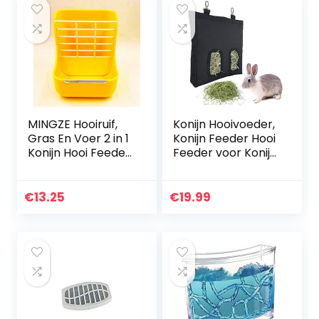
MINGZE Hooiruif,
Konijn Hooivoeder,
Gras En Voer 2 in 1
Konijn Feeder Hooi
Konijn Hooi Feeder
Feeder voor Konijn
Rat Voedsel Kom
Cavia, Konijn Hooi
Klein Dier
Bag, Cavia Hooi
Chinchilla
Feeder, Hooizak
€
13.25
€
19.99
Eekhoorn Cavia
Opknoping Feeder
Hamster Eten
Sack voor Konijn
Dispenser Huisdier
Cavia
Voerbak Houder
Plastic
Dierbenodigdhede
n (geel)