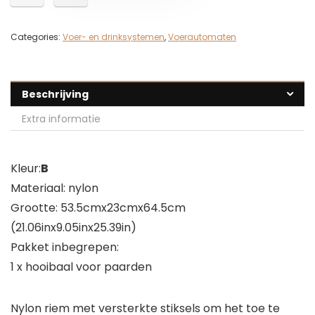
Categories:
Voer- en drinksystemen
,
Voerautomaten
Beschrijving
Extra informatie
Kleur:
B
Materiaal: nylon
Grootte: 53.5cmx23cmx64.5cm
(21.06inx9.05inx25.39in)
Pakket inbegrepen:
1 x hooibaal voor paarden
Nylon riem met versterkte stiksels om het toe te