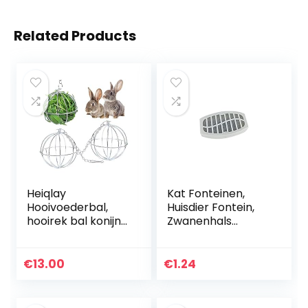
Related Products
Heiqlay
Kat Fonteinen,
Hooivoederbal,
Huisdier Fontein,
hooirek bal konijn
Zwanenhals
bal feeder roestvrij
Huisdier Kat
staal hooivoeder
Drinkfontein,
voedsel manger
Huisdier
€
13.00
€
1.24
traktatie
Automatische
speelgoed voor…
Circulerende
Water…