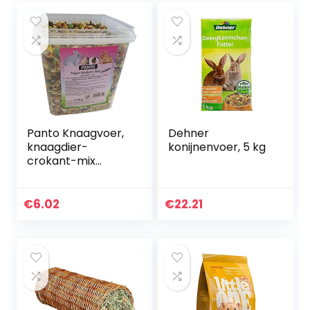
Panto Knaagvoer,
Dehner
knaagdier-
konijnenvoer, 5 kg
crokant-mix
Premium 3 kg, 1
stuk (1 x 3 kg)
€
6.02
€
22.21