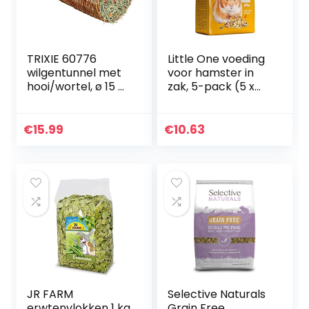
TRIXIE 60776
Little One voeding
wilgentunnel met
voor hamster in
hooi/wortel, ø 15 ×
zak, 5-pack (5 x
33 cm, 110 g
400 g)
€
15.99
€
10.63
JR FARM
Selective Naturals
erwtenvlokken 1 kg
Grain Free