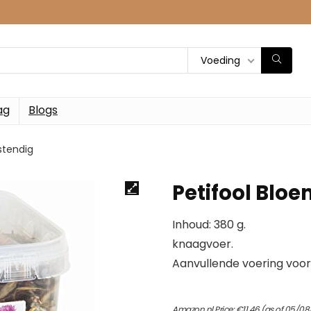
Voeding
ag
Blogs
stendig
Petifool Blo
Inhoud: 380 g.
knaagvoer.
Aanvullende voering voo
Amazon.nl Price:
€
11.46
(as of 05/08