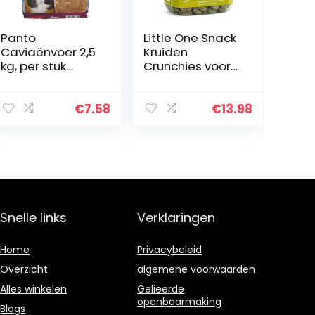
Panto
Little One Snack
Caviaënvoer 2,5
Kruiden
kg, per stuk
Crunchies voor
verpakt (1 x 2,5
Kleine Dieren 100
kg)
g
€
7.58
€
13.98
Snelle links
Verklaringen
Home
Privacybeleid
Overzicht
algemene voorwaarden
Alles winkelen
Gelieerde
openbaarmaking
Blogs