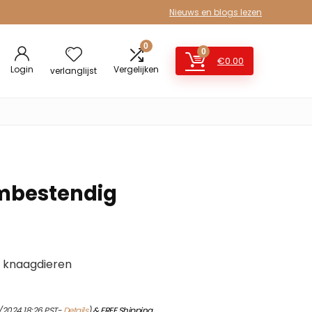
Nieuws en blogs lezen
0
0
€
0.00
Login
Vergelijken
verlanglijst
embestendig
r knaagdieren
/2024 18:26 PST-
Details
)
&
FREE Shipping
.