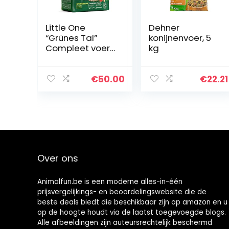
Little One
Dehner
“Grünes Tal”
konijnenvoer, 5
Compleet voer
kg
voor chinchilla’s
in zak, 4-pack (4
x 750 g)
€
50.00
€
22.21
Over ons
Animalfun.be is een moderne alles-in-één
prijsvergelijkings- en beoordelingswebsite die de
beste deals biedt die beschikbaar zijn op amazon en u
op de hoogte houdt via de laatst toegevoegde blogs.
Alle afbeeldingen zijn auteursrechtelijk beschermd