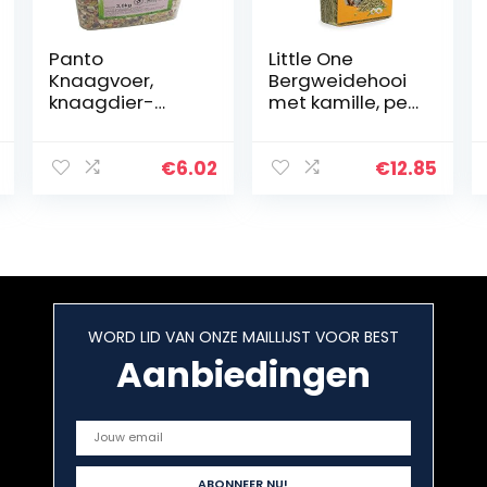
Panto
Little One
Knaagvoer,
Bergweidehooi
knaagdier-
met kamille, per
crokant-mix
stuk verpakt (1 x
Premium 3 kg, 1
400 g)
stuk (1 x 3 kg)
€
6.02
€
12.85
WORD LID VAN ONZE MAILLIJST VOOR BEST
Aanbiedingen