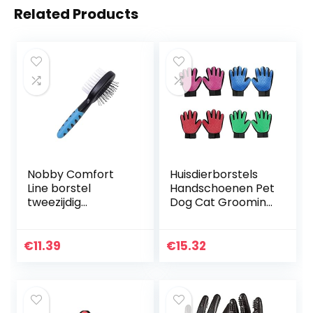
Related Products
Nobby Comfort
Huisdierborstels
Line borstel
Handschoenen Pet
tweezijdig
Dog Cat Grooming
knaagdier mini; 12-
Cleaning Borstel
14 cm
Handschoenen
Rug Massage
€
11.39
€
15.32
Rabbit Dier
Bading…