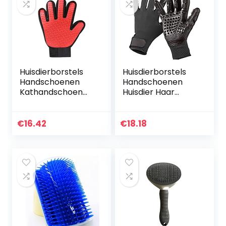
Huisdierborstels
Huisdierborstels
Handschoenen
Handschoenen
Kathandschoen
Huisdier Haar
Cat Grooming
Grooming
Handschoen Pet
Handschoen
Borstel
Katten Zachte
€
16.42
€
18.18
Handschoen for
Rubber Huisdier
Kat Hond Haar
Haarverwijderaar
Verwijderen…
Hond…