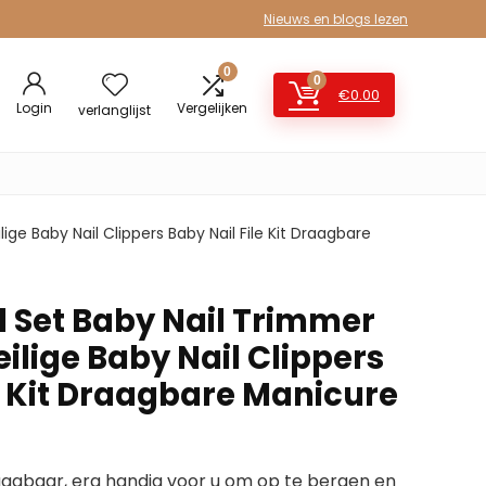
Nieuws en blogs lezen
0
0
€
0.00
Login
Vergelijken
verlanglijst
ge Baby Nail Clippers Baby Nail File Kit Draagbare
Set Baby Nail Trimmer
eilige Baby Nail Clippers
e Kit Draagbare Manicure
gbaar, erg handig voor u om op te bergen en