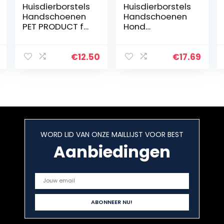
Huisdierborstels
Huisdierborstels
Handschoenen
Handschoenen
PET PRODUCT for
Hond
KAT ZELF
Haarverwijderin
GOOMER
g Kam
Muurborstel
Grooming Cats
€
12.50
€
17.69
Hoek
Comb PET
Kattenmassage
PRODUCTEN KAT
Zelf Groomer
FLEA COMP PET
Kamborstel
KAMP for…
met…
WORD LID VAN ONZE MAILLIJST VOOR BEST
Aanbiedingen