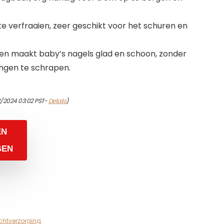
e verfraaien, zeer geschikt voor het schuren en
pen maakt baby’s nagels glad en schoon, zonder
ngen te schrapen.
8/2024 03:02 PST-
Details
)
EN
GEN
chtverzorging