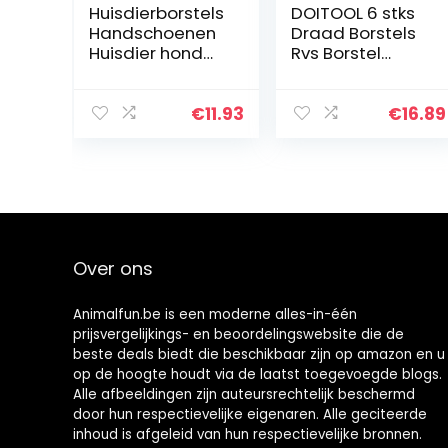
Huisdierborstels
DOITOOL 6 stks
Handschoenen
Draad Borstels
Huisdier hond
Rvs Borstel
naald kam
Handvat
puppy haar
Scratch
gilling
Tandenborstel
€
11.93
€
16.89
schoonheid
Reiniging Lassen
badmassage
Slak en Roest
grooming kam
borstel…
Over ons
Animalfun.be is een moderne alles-in-één
prijsvergelijkings- en beoordelingswebsite die de
beste deals biedt die beschikbaar zijn op amazon en u
op de hoogte houdt via de laatst toegevoegde blogs.
Alle afbeeldingen zijn auteursrechtelijk beschermd
door hun respectievelijke eigenaren. Alle geciteerde
inhoud is afgeleid van hun respectievelijke bronnen.