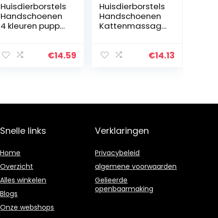
Huisdierborstels
Huisdierborstels
Handschoenen
Handschoenen
4 kleuren puppy
Kattenmassage
kat vervaagde
Zelf Groomer
kam haarborstel
Kam Borstel kat
plastic huisdier
wrijft het gezicht
€
14.59
€
14.13
hond
met een
verzorging…
kietelkam kat
Lange…
Snelle links
Verklaringen
Home
Privacybeleid
Overzicht
algemene voorwaarden
Alles winkelen
Gelieerde
openbaarmaking
Blogs
Onze webshops