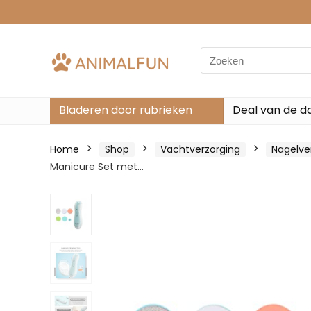
Search
for:
Bladeren door rubrieken
Deal van de d
Home
Shop
Vachtverzorging
Nagelve
Manicure Set met…