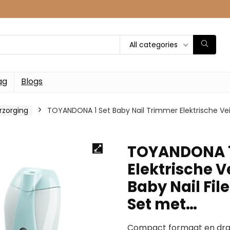
All categories
ag
Blogs
rzorging
TOYANDONA 1 Set Baby Nail Trimmer Elektrische Veili
TOYANDONA 1 
Elektrische V
Baby Nail Fil
Set met…
Compact formaat en draa