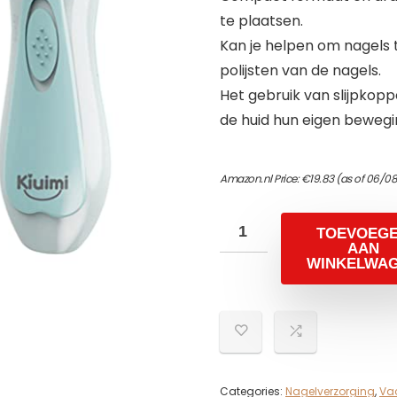
te plaatsen.
Kan je helpen om nagels t
polijsten van de nagels.
Het gebruik van slijpkop
de huid hun eigen bewegi
Amazon.nl Price:
€
19.83
(as of 06/0
TOEVOEG
AAN
WINKELWA
Categories:
Nagelverzorging
,
Va