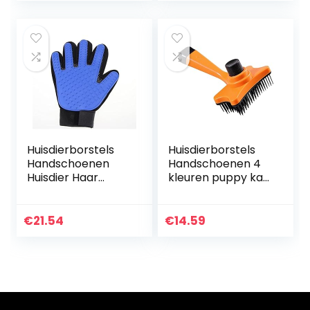
Kammen
Hond Kammen
Automatische…
Pet…
Huisdierborstels
Huisdierborstels
Handschoenen
Handschoenen 4
Huisdier Haar
kleuren puppy kat
Remover Borstel
vervaagde kam
Kat Hond
haarborstel
Grooming Kam
plastic huisdier
€
21.54
€
14.59
Haar Afwerking
hond verzorging…
Trim Removal
Hond…