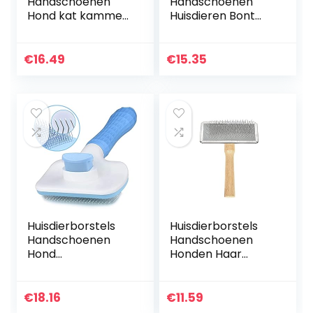
Handschoenen
Handschoenen
Hond kat kammen
Huisdieren Bont
haar remover
Knoop Cutter Dog
borstel huisdier
Grooming
verzorging
Shedding Tools Pet
€
16.49
€
15.35
gereedschap hond
Kat
massage…
Haarverwijdering
Kam…
Huisdierborstels
Huisdierborstels
Handschoenen
Handschoenen
Hond
Honden Haar
Haarverwijdering
Remover Borstel
Kam Grooming
Huisdier Kat
Borstel Roestvrij
Grooming Borstel
€
18.16
€
11.59
stalen katten
Hout Puppy Grote