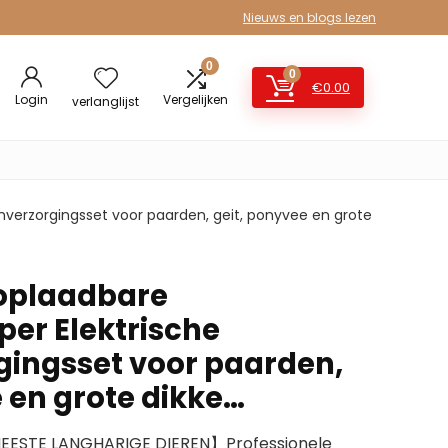
Nieuws en blogs lezen
0
0
€
0.00
Login
Vergelijken
verlanglijst
nverzorgingsset voor paarden, geit, ponyvee en grote
 oplaadbare
er Elektrische
gingsset voor paarden,
 en grote dikke…
ESTE LANGHARIGE DIEREN】Professionele