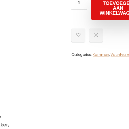
TOEVOEG
AAN
WINKELWA
Categories:
Kammen
,
Vachtverz
n
ker,