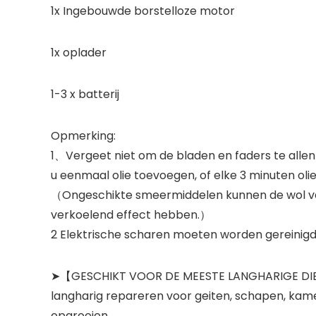
1x Ingebouwde borstelloze motor
1x oplader
1-3 x batterij
Opmerking:
1、Vergeet niet om de bladen en faders te allen 
u eenmaal olie toevoegen, of elke 3 minuten ol
（Ongeschikte smeermiddelen kunnen de wol verv
verkoelend effect hebben.）
2 Elektrische scharen moeten worden gereinigd 
➤【GESCHIKT VOOR DE MEESTE LANGHARIGE DIERE
langharig repareren voor geiten, schapen, kame
opgroeien.