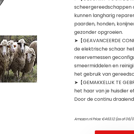
scheergereedschappen di
kunnen langharig reparer
paarden, honden, konijne
gezonder opgroeien.
➤【GEAVANCEERDE CONFIGU
de elektrische schaar h
reservemessen geconfigu
smeermiddelen en reinigi
het gebruik van gereeds
➤【GEMAKKELIJK TE GEBRU
het haar van je huisdier ef
Door de continu draaiend
Amazon.nl Price:
€
463.12
(as of 06/0