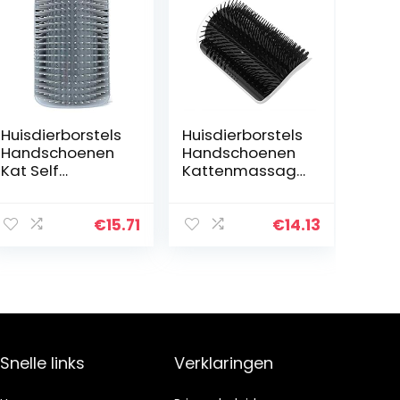
Huisdierborstels
Huisdierborstels
Handschoenen
Handschoenen
Kat Self
Kattenmassage
Groomer Brush
Zelf Groomer
Pet Grooming
Kam Borstel kat
Levert Hair
wrijft het gezicht
€
15.71
€
14.13
Removal Comb
met een
for Cat Dog Hair
kietelkam kat
Die Trimmen…
Lange…
Snelle links
Verklaringen