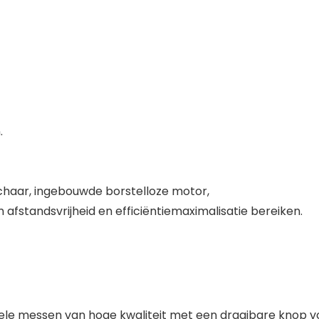
.
chaar, ingebouwde borstelloze motor,
n afstandsvrijheid en efficiëntiemaximalisatie bereiken.
ele messen van hoge kwaliteit met een draaibare knop v