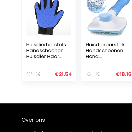
Huisdierborstels
Huisdierborstels
Handschoenen
Handschoenen
Huisdier Haar
Hond
Remover Borstel
Haarverwijderin
Kat Hond
g Kam
Grooming Kam
Grooming
€
21.54
€
18.16
Haar Afwerking
Borstel Roestvrij
Trim Removal
stalen katten
Hond…
Kammen
Automatische…
Over ons