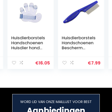
Huisdierborstels
Huisdierborstels
Handschoenen
Handschoenen
Huisdier hond
Bescherm
kat borstel kam
vlooienkam for
rubberen
katten Honden
handschoen
Huisdier Rvs
€
16.05
€
7.99
haar bont
Comfort Flea
grooming
Haar Grooming
masserende
Tools…
keuken…
WORD LID VAN ONZE MAILLIJST VOOR BEST
Aanbiedingen