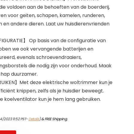
e voldoen aan de behoeften van de boerderij,
en voor geiten, schapen, kamelen, runderen,
n en andere dieren. Laat uw huisdierenvrienden
RATIE】 Op basis van de configuratie van
ebben we ook vervangende batterijen en
reerd, evenals schroevendraaiers,
ngsborstels die nodig zijn voor onderhoud. Maak
chap duurzamer.
IKEN】Met deze elektrische woltrimmer kun je
ficiënt knippen, zelfs als je huisdier beweegt.
e koelventilator kun je hem lang gebruiken.
4/2023 11:52 PST-
Details
)
&
FREE Shipping
.