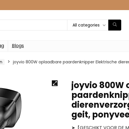
All categories
ag
Blogs
n
joyvio 800W oplaadbare paardenknipper Elektrische diere
joyvio 800W
paardenknipp
dierenverzor
geit, ponyvee
➤【GESCHIKT VOOR DE ME